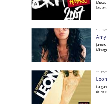
Muse, 
los pr
15/01/
Amy 
James 
Minogu
26/12/
Leon
La gan
de ven