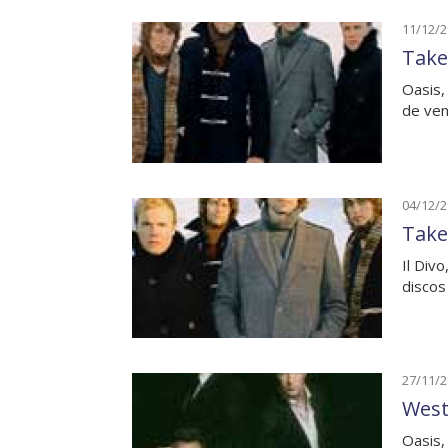
11/12/
Take
Oasis,
de ven
04/12/
Take
Il Div
discos
27/11/
West
Oasis,