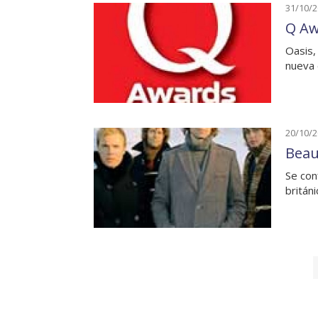
31/10/
Q Aw
Oasis,
nueva 
20/10/
Beau
Se con
britán