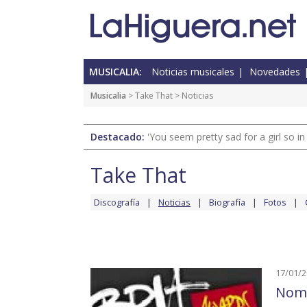
MUSICALIA:
Noticias musicales
Novedades
Musicalia
>
Take That
> Noticias
Destacado:
'You seem pretty sad for a girl so in
Take That
Discografía
Noticias
Biografía
Fotos
17/01/
Nomi