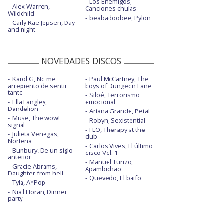
Los Enemigos,
Alex Warren,
Canciones chulas
Wildchild
beabadoobee, Pylon
Carly Rae Jepsen, Day
and night
NOVEDADES DISCOS
Karol G, No me
Paul McCartney, The
arrepiento de sentir
boys of Dungeon Lane
tanto
Siloé, Terrorismo
Ella Langley,
emocional
Dandelion
Ariana Grande, Petal
Muse, The wow!
Robyn, Sexistential
signal
FLO, Therapy at the
Julieta Venegas,
club
Norteña
Carlos Vives, El último
Bunbury, De un siglo
disco Vol. 1
anterior
Manuel Turizo,
Gracie Abrams,
Apambichao
Daughter from hell
Quevedo, El baifo
Tyla, A*Pop
Niall Horan, Dinner
party