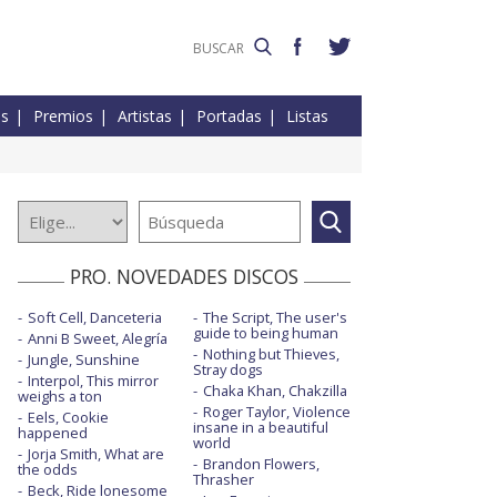
es
Premios
Artistas
Portadas
Listas
PRO. NOVEDADES DISCOS
Soft Cell, Danceteria
The Script, The user's
guide to being human
Anni B Sweet, Alegría
Nothing but Thieves,
Jungle, Sunshine
Stray dogs
Interpol, This mirror
Chaka Khan, Chakzilla
weighs a ton
Roger Taylor, Violence
Eels, Cookie
insane in a beautiful
happened
world
Jorja Smith, What are
Brandon Flowers,
the odds
Thrasher
Beck, Ride lonesome