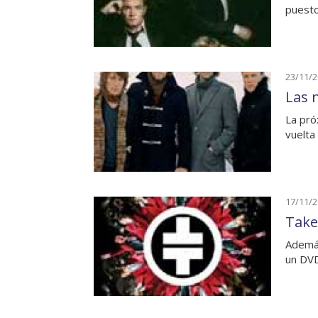
puesto
23/11/
Las 
La pró
vuelta
17/11/
Take
Además
un DVD