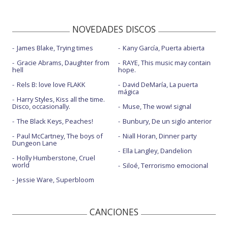
NOVEDADES DISCOS
James Blake, Trying times
Kany García, Puerta abierta
Gracie Abrams, Daughter from
RAYE, This music may contain
hell
hope.
Rels B: love love FLAKK
David DeMaría, La puerta
mágica
Harry Styles, Kiss all the time.
Disco, occasionally.
Muse, The wow! signal
The Black Keys, Peaches!
Bunbury, De un siglo anterior
Paul McCartney, The boys of
Niall Horan, Dinner party
Dungeon Lane
Ella Langley, Dandelion
Holly Humberstone, Cruel
world
Siloé, Terrorismo emocional
Jessie Ware, Superbloom
CANCIONES