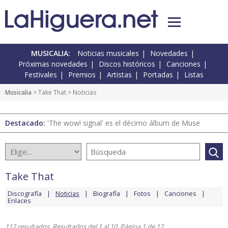
MUSICALIA:
Noticias musicales
Novedades
Próximas novedades
Discos históricos
Canciones
Festivales
Premios
Artistas
Portadas
Listas
Musicalia
>
Take That
> Noticias
Destacado:
'The wow! signal' es el décimo álbum de Muse
Take That
Discografía
Noticias
Biografía
Fotos
Canciones
Enlaces
112 resultados. Resultados del 1 al 10. Página 1 de 12