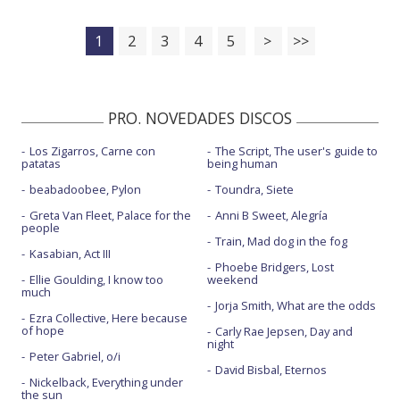
1
2
3
4
5
>
>>
PRO. NOVEDADES DISCOS
Los Zigarros, Carne con
The Script, The user's guide to
patatas
being human
beabadoobee, Pylon
Toundra, Siete
Greta Van Fleet, Palace for the
Anni B Sweet, Alegría
people
Train, Mad dog in the fog
Kasabian, Act III
Phoebe Bridgers, Lost
Ellie Goulding, I know too
weekend
much
Jorja Smith, What are the odds
Ezra Collective, Here because
of hope
Carly Rae Jepsen, Day and
night
Peter Gabriel, o/i
David Bisbal, Eternos
Nickelback, Everything under
the sun