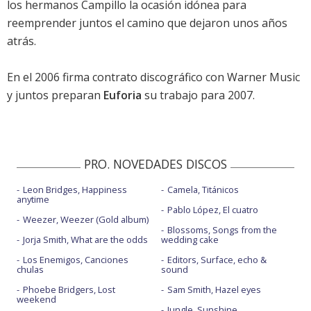
los hermanos Campillo la ocasión idónea para
reemprender juntos el camino que dejaron unos años
atrás.
En el 2006 firma contrato discográfico con Warner Music
y juntos preparan
Euforia
su trabajo para 2007.
PRO. NOVEDADES DISCOS
Leon Bridges, Happiness
Camela, Titánicos
anytime
Pablo López, El cuatro
Weezer, Weezer (Gold album)
Blossoms, Songs from the
Jorja Smith, What are the odds
wedding cake
Los Enemigos, Canciones
Editors, Surface, echo &
chulas
sound
Phoebe Bridgers, Lost
Sam Smith, Hazel eyes
weekend
Jungle, Sunshine