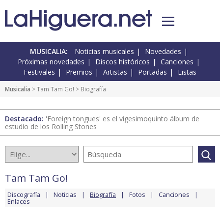
MUSICALIA:
Noticias musicales
Novedades
Próximas novedades
Discos históricos
Canciones
Festivales
Premios
Artistas
Portadas
Listas
Musicalia
>
Tam Tam Go!
> Biografía
Destacado:
'Foreign tongues' es el vigesimoquinto álbum de
estudio de los Rolling Stones
Tam Tam Go!
Discografía
Noticias
Biografía
Fotos
Canciones
Enlaces