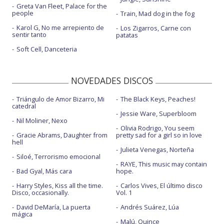
Greta Van Fleet, Palace for the
people
Train, Mad dog in the fog
Karol G, No me arrepiento de
Los Zigarros, Carne con
sentir tanto
patatas
Soft Cell, Danceteria
NOVEDADES DISCOS
Triángulo de Amor Bizarro, Mi
The Black Keys, Peaches!
catedral
Jessie Ware, Superbloom
Nil Moliner, Nexo
Olivia Rodrigo, You seem
Gracie Abrams, Daughter from
pretty sad for a girl so in love
hell
Julieta Venegas, Norteña
Siloé, Terrorismo emocional
RAYE, This music may contain
Bad Gyal, Más cara
hope.
Harry Styles, Kiss all the time.
Carlos Vives, El último disco
Disco, occasionally.
Vol. 1
David DeMaría, La puerta
Andrés Suárez, Lúa
mágica
Malú, Quince