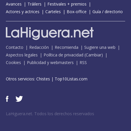
Avances
Tráilers
Festivales + premios
Actores y actrices
Carteles
Box-office
Guía / directorio
Contacto
Redacción
Recomienda
Sugiere una web
Aspectos legales
Política de privacidad
(
Cambiar
)
Cookies
Publicidad y webmasters
RSS
Otros servicios:
Chistes
|
Top10Listas.com
LaHiguera.net. Todos los derechos reservados