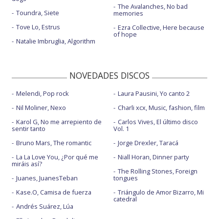
The Avalanches, No bad
Toundra, Siete
memories
Tove Lo, Estrus
Ezra Collective, Here because
of hope
Natalie Imbruglia, Algorithm
NOVEDADES DISCOS
Melendi, Pop rock
Laura Pausini, Yo canto 2
Nil Moliner, Nexo
Charli xcx, Music, fashion, film
Karol G, No me arrepiento de
Carlos Vives, El último disco
sentir tanto
Vol. 1
Bruno Mars, The romantic
Jorge Drexler, Taracá
La La Love You, ¿Por qué me
Niall Horan, Dinner party
miráis así?
The Rolling Stones, Foreign
Juanes, JuanesTeban
tongues
Kase.O, Camisa de fuerza
Triángulo de Amor Bizarro, Mi
catedral
Andrés Suárez, Lúa