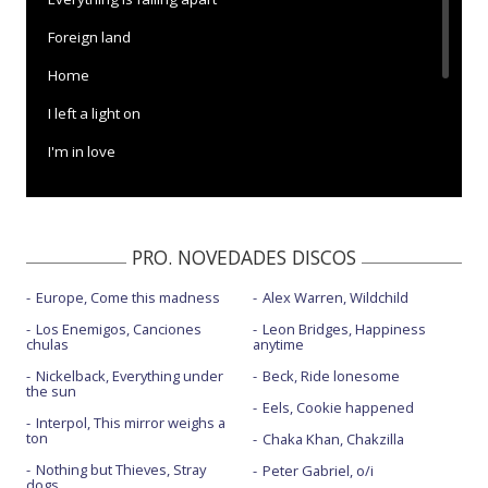
Foreign land
Home
I left a light on
I'm in love
In our dreams
Thin air
PRO. NOVEDADES DISCOS
Tired of being alone
Europe, Come this madness
Alex Warren, Wildchild
Los Enemigos, Canciones
Leon Bridges, Happiness
chulas
anytime
Nickelback, Everything under
Beck, Ride lonesome
the sun
Eels, Cookie happened
Interpol, This mirror weighs a
ton
Chaka Khan, Chakzilla
Nothing but Thieves, Stray
Peter Gabriel, o/i
dogs