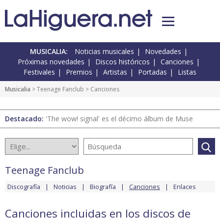
MUSICALIA:
Noticias musicales
Novedades
Próximas novedades
Discos históricos
Canciones
Festivales
Premios
Artistas
Portadas
Listas
Musicalia
>
Teenage Fanclub
> Canciones
Destacado:
'The wow! signal' es el décimo álbum de Muse
Teenage Fanclub
Discografía
Noticias
Biografía
Canciones
Enlaces
Canciones incluidas en los discos de