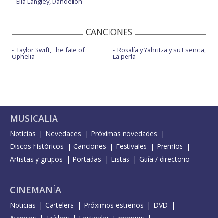
Ella Langley, Dandelion
CANCIONES
Taylor Swift, The fate of
Rosalía y Yahritza y su Esencia,
Ophelia
La perla
MUSICALIA
Noticias
Novedades
Próximas novedades
Discos históricos
Canciones
Festivales
Premios
Artistas y grupos
Portadas
Listas
Guía / directorio
CINEMANÍA
Noticias
Cartelera
Próximos estrenos
DVD
Avances
Tráilers
Festivales + premios