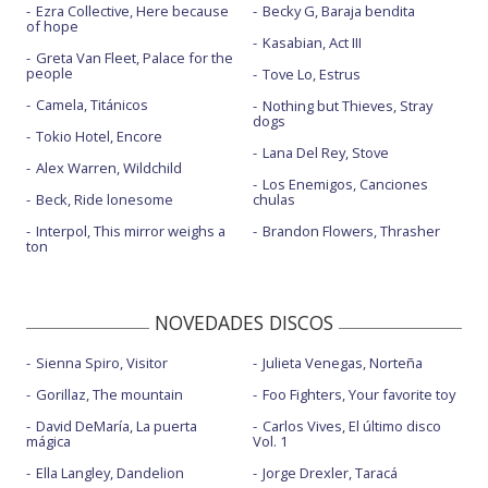
Ezra Collective, Here because
Becky G, Baraja bendita
of hope
Kasabian, Act III
Greta Van Fleet, Palace for the
people
Tove Lo, Estrus
Camela, Titánicos
Nothing but Thieves, Stray
dogs
Tokio Hotel, Encore
Lana Del Rey, Stove
Alex Warren, Wildchild
Los Enemigos, Canciones
Beck, Ride lonesome
chulas
Interpol, This mirror weighs a
Brandon Flowers, Thrasher
ton
NOVEDADES DISCOS
Sienna Spiro, Visitor
Julieta Venegas, Norteña
Gorillaz, The mountain
Foo Fighters, Your favorite toy
David DeMaría, La puerta
Carlos Vives, El último disco
mágica
Vol. 1
Ella Langley, Dandelion
Jorge Drexler, Taracá