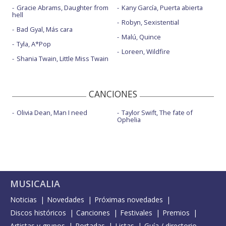
Gracie Abrams, Daughter from
Kany García, Puerta abierta
hell
Robyn, Sexistential
Bad Gyal, Más cara
Malú, Quince
Tyla, A*Pop
Loreen, Wildfire
Shania Twain, Little Miss Twain
CANCIONES
Olivia Dean, Man I need
Taylor Swift, The fate of
Ophelia
MUSICALIA
Noticias
Novedades
Próximas novedades
Discos históricos
Canciones
Festivales
Premios
Artistas y grupos
Portadas
Listas
Guía / directorio