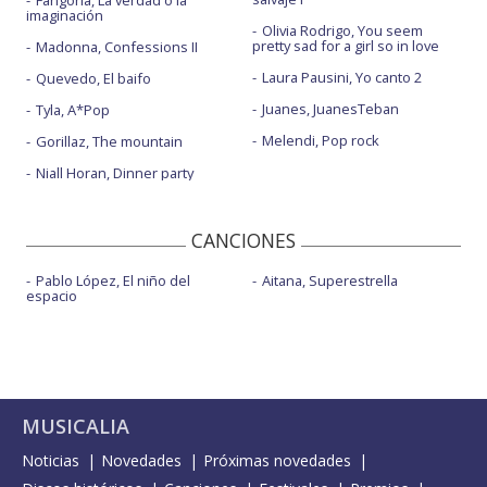
Fangoria, La verdad o la
imaginación
Olivia Rodrigo, You seem
pretty sad for a girl so in love
Madonna, Confessions II
Laura Pausini, Yo canto 2
Quevedo, El baifo
Juanes, JuanesTeban
Tyla, A*Pop
Melendi, Pop rock
Gorillaz, The mountain
Niall Horan, Dinner party
CANCIONES
Pablo López, El niño del
Aitana, Superestrella
espacio
MUSICALIA
Noticias
Novedades
Próximas novedades