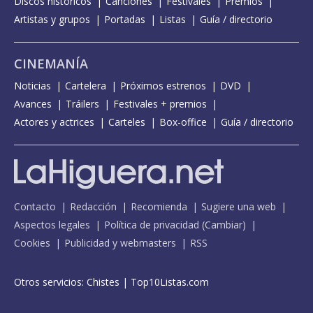
Discos históricos
Canciones
Festivales
Premios
Artistas y grupos
Portadas
Listas
Guía / directorio
CINEMANÍA
Noticias
Cartelera
Próximos estrenos
DVD
Avances
Tráilers
Festivales + premios
Actores y actrices
Carteles
Box-office
Guía / directorio
Contacto
Redacción
Recomienda
Sugiere una web
Aspectos legales
Política de privacidad
(
Cambiar
)
Cookies
Publicidad y webmasters
RSS
Otros servicios:
Chistes
|
Top10Listas.com