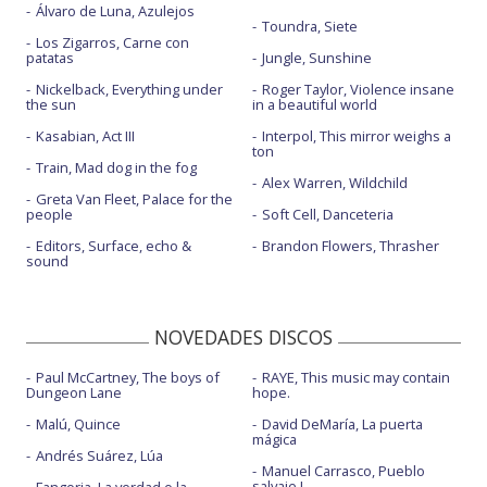
Álvaro de Luna, Azulejos
Toundra, Siete
Los Zigarros, Carne con
patatas
Jungle, Sunshine
Nickelback, Everything under
Roger Taylor, Violence insane
the sun
in a beautiful world
Kasabian, Act III
Interpol, This mirror weighs a
ton
Train, Mad dog in the fog
Alex Warren, Wildchild
Greta Van Fleet, Palace for the
people
Soft Cell, Danceteria
Editors, Surface, echo &
Brandon Flowers, Thrasher
sound
NOVEDADES DISCOS
Paul McCartney, The boys of
RAYE, This music may contain
Dungeon Lane
hope.
Malú, Quince
David DeMaría, La puerta
mágica
Andrés Suárez, Lúa
Manuel Carrasco, Pueblo
salvaje I