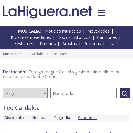
MUSICALIA:
Noticias musicales
Novedades
Próximas novedades
Discos históricos
Canciones
Festivales
Premios
Artistas
Portadas
Listas
Musicalia
>
Teo Cardalda
> Canciones
Destacado:
'Foreign tongues' es el vigesimoquinto álbum de
estudio de los Rolling Stones
Teo Cardalda
Discografía
Noticias
Biografía
Canciones