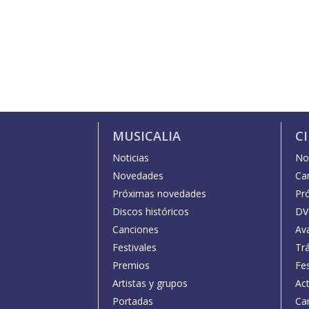
MUSICALIA
C
Noticias
Not
Novedades
Car
Próximas novedades
Pr
Discos históricos
DV
Canciones
Av
Festivales
Trá
Premios
Fe
Artistas y grupos
Act
Portadas
Car