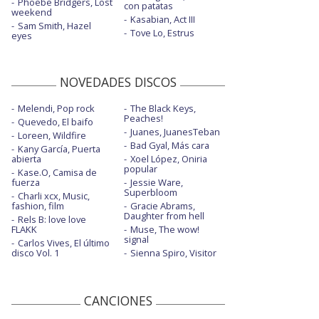
Phoebe Bridgers, Lost
con patatas
weekend
Kasabian, Act III
Sam Smith, Hazel
Tove Lo, Estrus
eyes
NOVEDADES DISCOS
Melendi, Pop rock
The Black Keys,
Peaches!
Quevedo, El baifo
Juanes, JuanesTeban
Loreen, Wildfire
Bad Gyal, Más cara
Kany García, Puerta
abierta
Xoel López, Oniria
popular
Kase.O, Camisa de
fuerza
Jessie Ware,
Superbloom
Charli xcx, Music,
fashion, film
Gracie Abrams,
Daughter from hell
Rels B: love love
FLAKK
Muse, The wow!
signal
Carlos Vives, El último
disco Vol. 1
Sienna Spiro, Visitor
CANCIONES