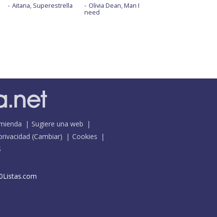
Aitana, Superestrella
Olivia Dean, Man I
need
mienda
Sugiere una web
 privacidad
(
Cambiar
)
Cookies
S
0Listas.com