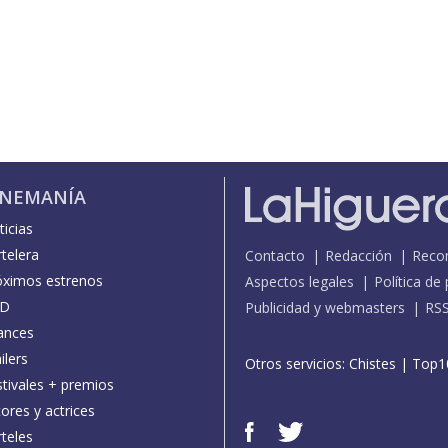
INEMANÍA
icias
telera
Contacto
Redacción
Reco
óximos estrenos
Aspectos legales
Política de
D
Publicidad y webmasters
RS
ances
ilers
Otros servicios:
Chistes
|
Top1
stivales + premios
ores y actrices
teles