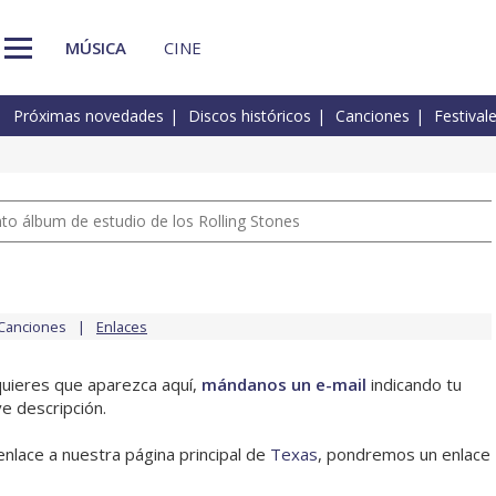
MÚSICA
CINE
Próximas novedades
Discos históricos
Canciones
Festival
nto álbum de estudio de los Rolling Stones
Canciones
Enlaces
quieres que aparezca aquí,
mándanos un e-mail
indicando tu
e descripción.
enlace a nuestra página principal de
Texas
, pondremos un enlace