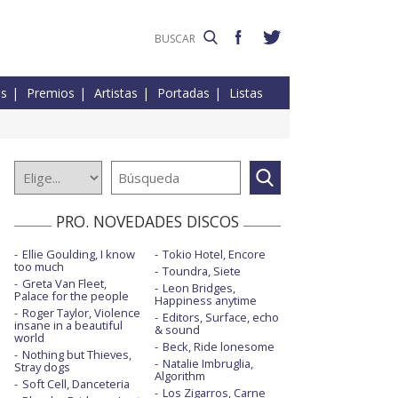
es
Premios
Artistas
Portadas
Listas
PRO. NOVEDADES DISCOS
Ellie Goulding, I know
Tokio Hotel, Encore
too much
Toundra, Siete
Greta Van Fleet,
Leon Bridges,
Palace for the people
Happiness anytime
Roger Taylor, Violence
Editors, Surface, echo
insane in a beautiful
& sound
world
Beck, Ride lonesome
Nothing but Thieves,
Natalie Imbruglia,
Stray dogs
Algorithm
Soft Cell, Danceteria
Los Zigarros, Carne