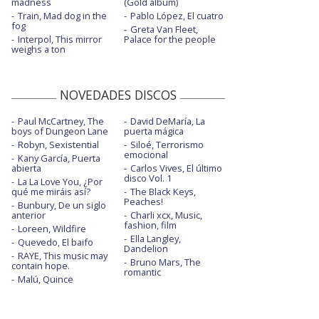
madness
(Gold album)
Train, Mad dog in the
Pablo López, El cuatro
fog
Greta Van Fleet,
Interpol, This mirror
Palace for the people
weighs a ton
NOVEDADES DISCOS
Paul McCartney, The
David DeMaría, La
boys of Dungeon Lane
puerta mágica
Robyn, Sexistential
Siloé, Terrorismo
emocional
Kany García, Puerta
abierta
Carlos Vives, El último
disco Vol. 1
La La Love You, ¿Por
qué me miráis así?
The Black Keys,
Peaches!
Bunbury, De un siglo
anterior
Charli xcx, Music,
fashion, film
Loreen, Wildfire
Ella Langley,
Quevedo, El baifo
Dandelion
RAYE, This music may
Bruno Mars, The
contain hope.
romantic
Malú, Quince