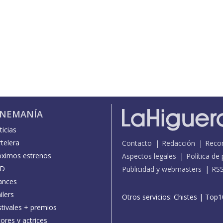
INEMANÍA
icias
telera
Contacto
Redacción
Reco
óximos estrenos
Aspectos legales
Política de
D
Publicidad y webmasters
RS
ances
ilers
Otros servicios:
Chistes
|
Top1
stivales + premios
ores y actrices