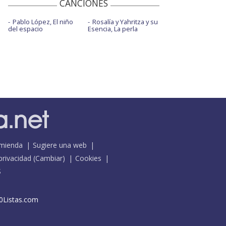
CANCIONES
Pablo López, El niño
Rosalía y Yahritza y su
del espacio
Esencia, La perla
mienda
Sugiere una web
 privacidad
(
Cambiar
)
Cookies
S
0Listas.com