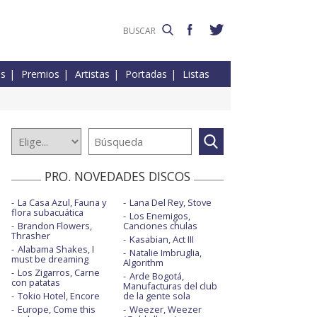
es
Premios
Artistas
Portadas
Listas
PRO. NOVEDADES DISCOS
La Casa Azul, Fauna y
Lana Del Rey, Stove
flora subacuática
Los Enemigos,
Brandon Flowers,
Canciones chulas
Thrasher
Kasabian, Act III
Alabama Shakes, I
Natalie Imbruglia,
must be dreaming
Algorithm
Los Zigarros, Carne
Arde Bogotá,
con patatas
Manufacturas del club
Tokio Hotel, Encore
de la gente sola
Europe, Come this
Weezer, Weezer