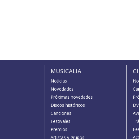
MUSICALIA
C
Noticias
Not
Novedades
Car
Próximas novedades
Pr
Discos históricos
DV
Canciones
Av
Festivales
Trá
Premios
Fe
Artistas y grupos
Act