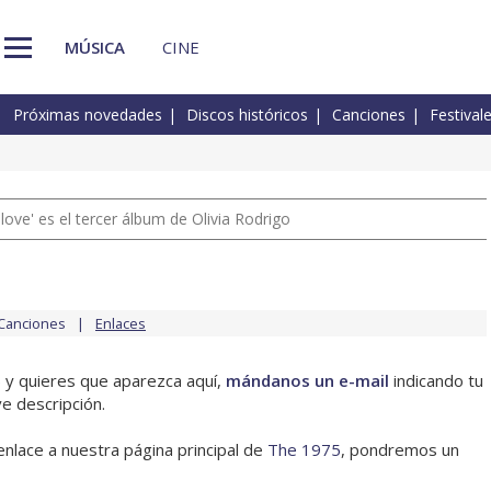
MÚSICA
CINE
Próximas novedades
Discos históricos
Canciones
Festival
 love' es el tercer álbum de Olivia Rodrigo
Canciones
Enlaces
5 y quieres que aparezca aquí,
mándanos un e-mail
indicando tu
e descripción.
enlace a nuestra página principal de
The 1975
, pondremos un