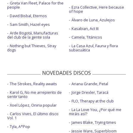
Greta Van Fleet, Palace for the
people
Ezra Collective, Here because
of hope
David Bisbal, Eternos
Álvaro de Luna, Azulejos
Sam Smith, Hazel eyes
Kasabian, Act III
Arde Bogotá, Manufacturas
del club de la gente sola
Camela, Titánicos
Nothing but Thieves, Stray
La Casa Azul, Fauna y flora
dogs
subacuática
NOVEDADES DISCOS
The Strokes, Reality awaits
Ariana Grande, Petal
Karol G, No me arrepiento de
Jorge Drexler, Taracá
sentir tanto
FLO, Therapy at the club
Xoel López, Oniria popular
La La Love You, ¿Por qué me
Carlos Vives, El último disco
miráis así?
Vol. 1
James Blake, Trying times
Tyla, A*Pop
Jessie Ware, Superbloom