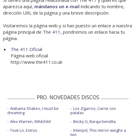
Si tienes una página relacionada con The 411 y quieres que
aparezca aquí,
mándanos un e-mail
indicando tu nombre,
dirección URL de la página y una breve descripción.
Visitaremos la página web y si has puesto un enlace a nuestra
página principal de
The 411
, pondremos un enlace hacia tu
página.
The 411 Oficial
Página web oficial
http://www.the411.co.uk
PRO. NOVEDADES DISCOS
Alabama Shakes, I must be
Los Zigarros, Carne con
dreaming
patatas
Alex Warren, Wildchild
Becky G, Baraja bendita
Tove Lo, Estrus
Interpol, This mirror weighs a
ton