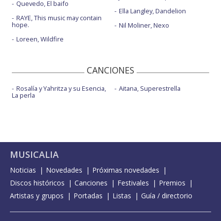
Quevedo, El baifo
Ella Langley, Dandelion
RAYE, This music may contain
hope.
Nil Moliner, Nexo
Loreen, Wildfire
CANCIONES
Rosalía y Yahritza y su Esencia,
Aitana, Superestrella
La perla
MUSICALIA
Noticias
Novedades
Próximas novedades
Discos históricos
Canciones
Festivales
Premios
Artistas y grupos
Portadas
Listas
Guía / directorio