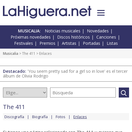
MUSICALIA:
Noticias musicales
Novedades
Próximas novedades
Discos históricos
Canciones
Festivales
Premios
Artistas
Portadas
Listas
Musicalia
>
The 411
> Enlaces
Destacado:
'You seem pretty sad for a girl so in love' es el tercer
álbum de Olivia Rodrigo
The 411
Discografía
Biografía
Fotos
Enlaces