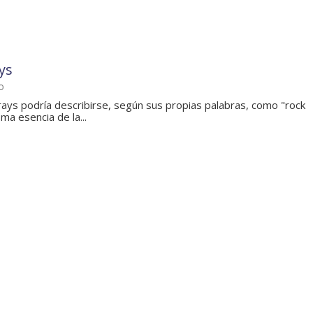
ys
o
rays podría describirse, según sus propias palabras, como "rock
sma esencia de la...