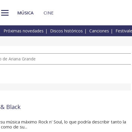
MÚSICA
CINE
Próximas novedades
Discos históricos
Canciones
Festival
io de Ariana Grande
 & Black
 su música máximo Rock n' Soul, lo que podría describir tanto la
 como de su...