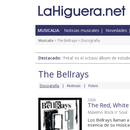
MUSICALIA:
Noticias musicales
Novedades
Musicalia
>
The Bellrays
> Discografía
Destacado:
'Petal' es el octavo álbum de estud
The Bellrays
Discografía
Noticias
Fotos
2003
The Red, White
Máximo Rock n' Soul
Los Bellrays llaman a
esencia de su música