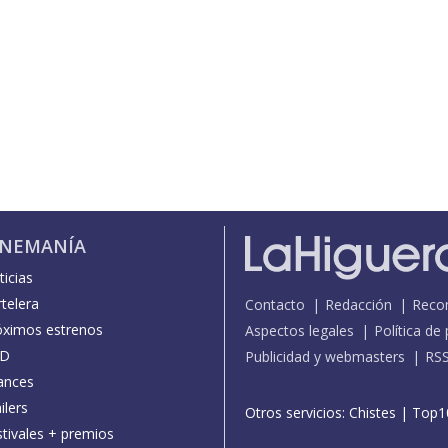
INEMANÍA
icias
telera
Contacto
Redacción
Reco
óximos estrenos
Aspectos legales
Política de
D
Publicidad y webmasters
RS
ances
ilers
Otros servicios:
Chistes
|
Top1
stivales + premios