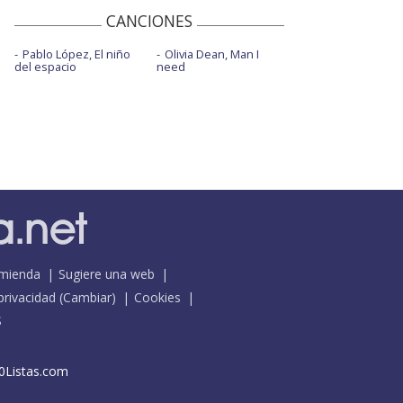
CANCIONES
Pablo López, El niño
Olivia Dean, Man I
del espacio
need
mienda
Sugiere una web
 privacidad
(
Cambiar
)
Cookies
S
0Listas.com