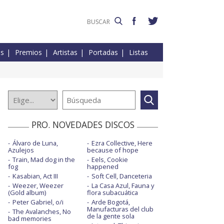
es
Premios
Artistas
Portadas
Listas
PRO. NOVEDADES DISCOS
Álvaro de Luna,
Ezra Collective, Here
Azulejos
because of hope
Train, Mad dog in the
Eels, Cookie
fog
happened
Kasabian, Act III
Soft Cell, Danceteria
Weezer, Weezer
La Casa Azul, Fauna y
(Gold album)
flora subacuática
Peter Gabriel, o/i
Arde Bogotá,
Manufacturas del club
The Avalanches, No
de la gente sola
bad memories