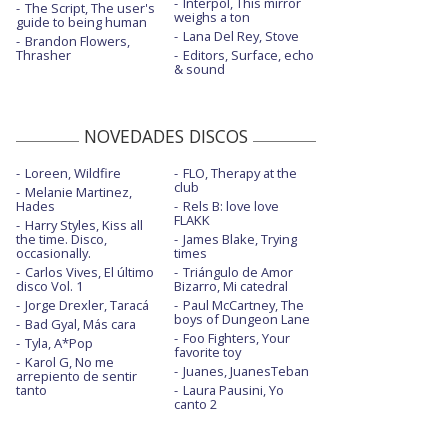
Interpol, This mirror
The Script, The user's
weighs a ton
guide to being human
Lana Del Rey, Stove
Brandon Flowers,
Thrasher
Editors, Surface, echo
& sound
NOVEDADES DISCOS
Loreen, Wildfire
FLO, Therapy at the
club
Melanie Martinez,
Hades
Rels B: love love
FLAKK
Harry Styles, Kiss all
the time. Disco,
James Blake, Trying
occasionally.
times
Carlos Vives, El último
Triángulo de Amor
disco Vol. 1
Bizarro, Mi catedral
Jorge Drexler, Taracá
Paul McCartney, The
boys of Dungeon Lane
Bad Gyal, Más cara
Foo Fighters, Your
Tyla, A*Pop
favorite toy
Karol G, No me
Juanes, JuanesTeban
arrepiento de sentir
tanto
Laura Pausini, Yo
canto 2