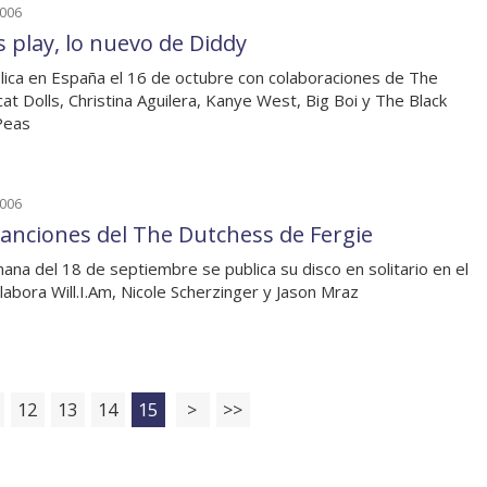
2006
s play, lo nuevo de Diddy
lica en España el 16 de octubre con colaboraciones de The
at Dolls, Christina Aguilera, Kanye West, Big Boi y The Black
Peas
2006
canciones del The Dutchess de Fergie
ana del 18 de septiembre se publica su disco en solitario en el
labora Will.I.Am, Nicole Scherzinger y Jason Mraz
12
13
14
15
>
>>