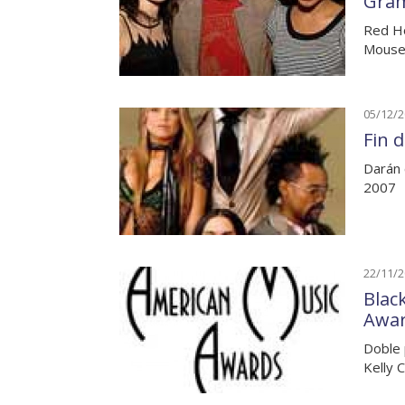
Gra
Red Ho
Mouse 
05/12/
Fin 
Darán 
2007
22/11/
Blac
Awa
Doble 
Kelly 