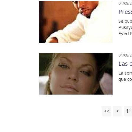
04/08/
Pres
Se pub
Pussyc
Eyed 
01/08/
Las 
La sem
que co
<<
<
11