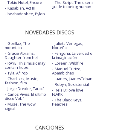
Tokio Hotel, Encore
The Script, The user's
guide to being human
Kasabian, Act III
beabadoobee, Pylon
NOVEDADES DISCOS
Gorillaz, The
Julieta Venegas,
mountain
Norteña
Gracie Abrams,
Fangoria, La verdad o
Daughter from hell
la imaginación
RAYE, This music may
Loreen, Wildfire
contain hope.
Manuel Turizo,
Tyla, A*Pop
Apambichao
Charli xcx, Music,
Juanes, JuanesTeban
fashion, film
Robyn, Sexistential
Jorge Drexler, Taracá
Rels B: love love
Carlos Vives, El último
FLAKK
disco Vol. 1
The Black Keys,
Muse, The wow!
Peaches!
signal
CANCIONES