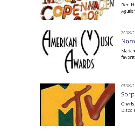
Red Ho
Aguile
20/09/
Nomi
Mariah
favori
05/09/
Sorp
Gnarls
Disco 