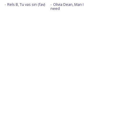
Rels B, Tu vas sin (fav)
Olivia Dean, Man I
need