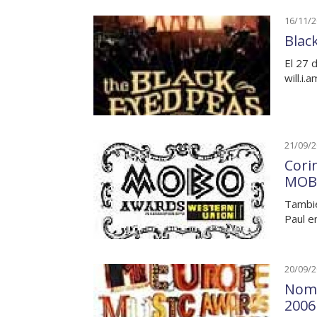
16/11/
Blac
El 27 
will.i.
21/09/
Cori
MOB
Tambié
Paul e
20/09/
Nomi
2006