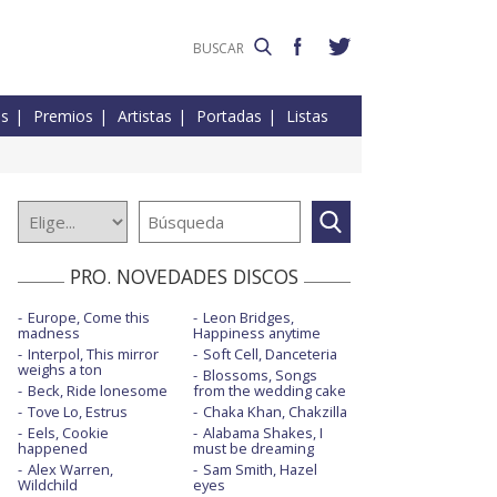
es
Premios
Artistas
Portadas
Listas
PRO. NOVEDADES DISCOS
Europe, Come this
Leon Bridges,
madness
Happiness anytime
Interpol, This mirror
Soft Cell, Danceteria
weighs a ton
Blossoms, Songs
Beck, Ride lonesome
from the wedding cake
Tove Lo, Estrus
Chaka Khan, Chakzilla
Eels, Cookie
Alabama Shakes, I
happened
must be dreaming
Alex Warren,
Sam Smith, Hazel
Wildchild
eyes