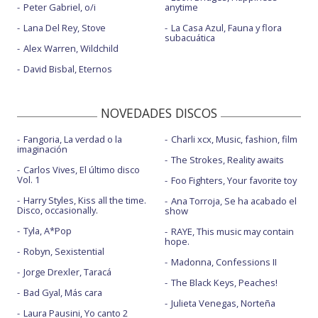
Peter Gabriel, o/i
anytime
Lana Del Rey, Stove
La Casa Azul, Fauna y flora
subacuática
Alex Warren, Wildchild
David Bisbal, Eternos
NOVEDADES DISCOS
Fangoria, La verdad o la
Charli xcx, Music, fashion, film
imaginación
The Strokes, Reality awaits
Carlos Vives, El último disco
Vol. 1
Foo Fighters, Your favorite toy
Harry Styles, Kiss all the time.
Ana Torroja, Se ha acabado el
Disco, occasionally.
show
Tyla, A*Pop
RAYE, This music may contain
hope.
Robyn, Sexistential
Madonna, Confessions II
Jorge Drexler, Taracá
The Black Keys, Peaches!
Bad Gyal, Más cara
Julieta Venegas, Norteña
Laura Pausini, Yo canto 2