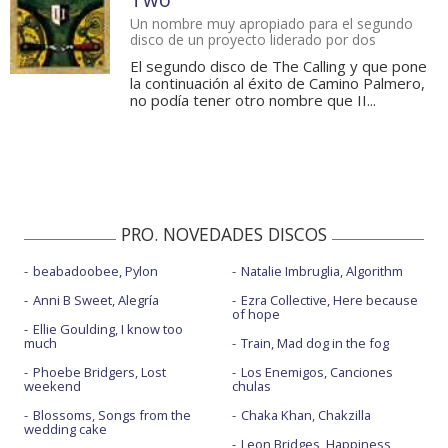
Un nombre muy apropiado para el segundo
disco de un proyecto liderado por dos
El segundo disco de The Calling y que pone
la continuación al éxito de Camino Palmero,
no podía tener otro nombre que II...
PRO. NOVEDADES DISCOS
beabadoobee, Pylon
Natalie Imbruglia, Algorithm
Anni B Sweet, Alegría
Ezra Collective, Here because
of hope
Ellie Goulding, I know too
much
Train, Mad dog in the fog
Phoebe Bridgers, Lost
Los Enemigos, Canciones
weekend
chulas
Blossoms, Songs from the
Chaka Khan, Chakzilla
wedding cake
Leon Bridges, Happiness