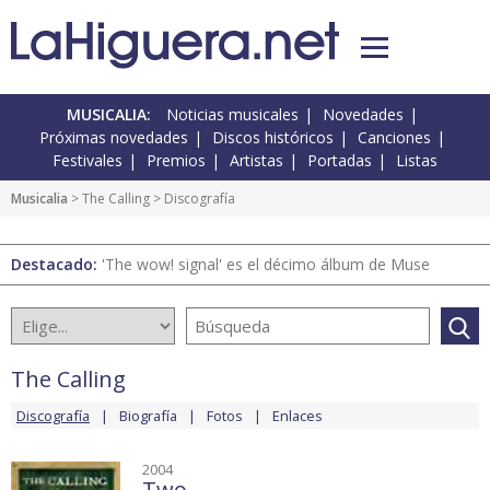
MUSICALIA:
Noticias musicales
Novedades
Próximas novedades
Discos históricos
Canciones
Festivales
Premios
Artistas
Portadas
Listas
Musicalia
>
The Calling
> Discografía
Destacado:
'The wow! signal' es el décimo álbum de Muse
The Calling
Discografía
Biografía
Fotos
Enlaces
2004
Two