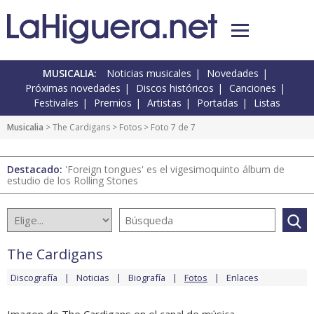
MUSICALIA:
Noticias musicales
Novedades
Próximas novedades
Discos históricos
Canciones
Festivales
Premios
Artistas
Portadas
Listas
Musicalia
>
The Cardigans
>
Fotos
> Foto 7 de 7
Destacado:
'Foreign tongues' es el vigesimoquinto álbum de
estudio de los Rolling Stones
The Cardigans
Discografía
Noticias
Biografía
Fotos
Enlaces