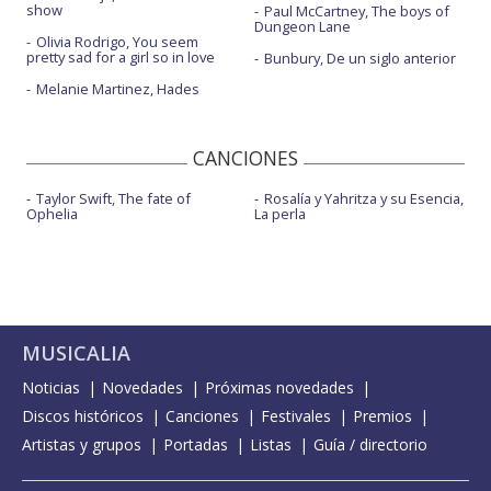
show
Paul McCartney, The boys of
Dungeon Lane
Olivia Rodrigo, You seem
pretty sad for a girl so in love
Bunbury, De un siglo anterior
Melanie Martinez, Hades
CANCIONES
Taylor Swift, The fate of
Rosalía y Yahritza y su Esencia,
Ophelia
La perla
MUSICALIA
Noticias
Novedades
Próximas novedades
Discos históricos
Canciones
Festivales
Premios
Artistas y grupos
Portadas
Listas
Guía / directorio