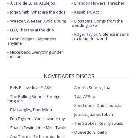
Álvaro de Luna, Azulejos
Brandon Flowers, Thrasher
Jorja Smith, What are the odds
Kasabian, Act III
Weezer, Weezer (Gold album)
Blossoms, Songs from the
wedding cake
FLO, Therapy at the club
Roger Taylor, Violence insane
in a beautiful world
Leon Bridges, Happiness
anytime
Nickelback, Everything under
the sun
NOVEDADES DISCOS
Rels B: love love FLAKK
Andrés Suárez, Lúa
The Rolling Stones, Foreign
Tyla, A*Pop
tongues
Xoel López, Oniria popular
Ella Langley, Dandelion
Juanes, JuanesTeban
Foo Fighters, Your favorite toy
The Strokes, Reality awaits
Shania Twain, Little Miss Twain
Quevedo, El baifo
Ana Torroja, Se ha acabado el