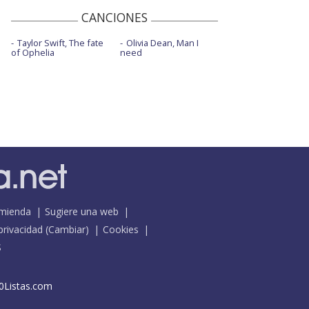
CANCIONES
Taylor Swift, The fate
Olivia Dean, Man I
of Ophelia
need
mienda
Sugiere una web
 privacidad
(
Cambiar
)
Cookies
S
0Listas.com