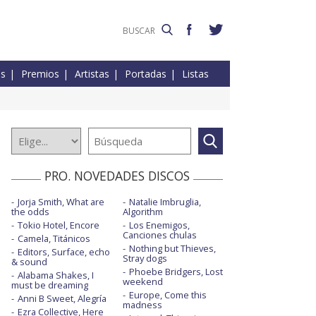
es
Premios
Artistas
Portadas
Listas
PRO. NOVEDADES DISCOS
Jorja Smith, What are
Natalie Imbruglia,
the odds
Algorithm
Tokio Hotel, Encore
Los Enemigos,
Canciones chulas
Camela, Titánicos
Nothing but Thieves,
Editors, Surface, echo
Stray dogs
& sound
Phoebe Bridgers, Lost
Alabama Shakes, I
weekend
must be dreaming
Europe, Come this
Anni B Sweet, Alegría
madness
Ezra Collective, Here