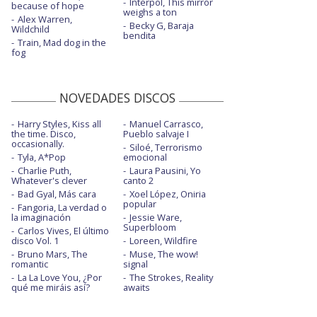
Interpol, This mirror
because of hope
weighs a ton
Alex Warren,
Becky G, Baraja
Wildchild
bendita
Train, Mad dog in the
fog
NOVEDADES DISCOS
Harry Styles, Kiss all
Manuel Carrasco,
the time. Disco,
Pueblo salvaje I
occasionally.
Siloé, Terrorismo
Tyla, A*Pop
emocional
Charlie Puth,
Laura Pausini, Yo
Whatever's clever
canto 2
Bad Gyal, Más cara
Xoel López, Oniria
popular
Fangoria, La verdad o
la imaginación
Jessie Ware,
Superbloom
Carlos Vives, El último
disco Vol. 1
Loreen, Wildfire
Bruno Mars, The
Muse, The wow!
romantic
signal
La La Love You, ¿Por
The Strokes, Reality
qué me miráis así?
awaits