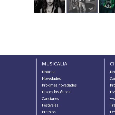
MUSICALIA
C
Noticias
Not
Novedades
Car
Próximas novedades
Pr
Discos históricos
DV
Canciones
Av
Festivales
Trá
Premios
Fe