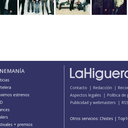
INEMANÍA
icias
telera
Contacto
Redacción
Reco
óximos estrenos
Aspectos legales
Política de
D
Publicidad y webmasters
RS
ances
ilers
Otros servicios:
Chistes
|
Top1
stivales + premios