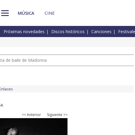
MÚSICA
CINE
Próximas novedades
Discos históricos
Canciones
Festival
pista de baile de Madonna
Enlaces
a.
<< Anterior
Siguiente >>