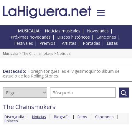
MUSICALIA:
Noticias musicales
Novedades
Próximas novedades
Discos históricos
Canciones
Festivales
Premios
Artistas
Portadas
Listas
Musicalia
>
The Chainsmokers
> Noticias
Destacado:
'Foreign tongues' es el vigesimoquinto álbum de
estudio de los Rolling Stones
The Chainsmokers
Discografía
Noticias
Biografía
Fotos
Canciones
Enlaces