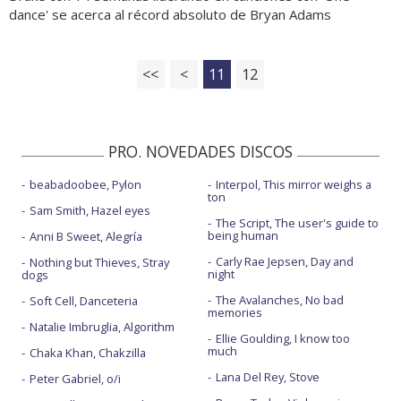
dance' se acerca al récord absoluto de Bryan Adams
<<
<
11
12
PRO. NOVEDADES DISCOS
beabadoobee, Pylon
Interpol, This mirror weighs a
ton
Sam Smith, Hazel eyes
The Script, The user's guide to
being human
Anni B Sweet, Alegría
Carly Rae Jepsen, Day and
Nothing but Thieves, Stray
night
dogs
The Avalanches, No bad
Soft Cell, Danceteria
memories
Natalie Imbruglia, Algorithm
Ellie Goulding, I know too
much
Chaka Khan, Chakzilla
Lana Del Rey, Stove
Peter Gabriel, o/i