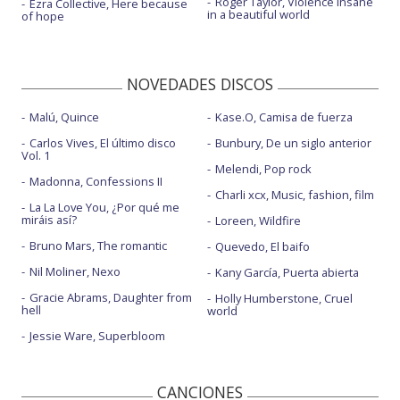
Roger Taylor, Violence insane
Ezra Collective, Here because
in a beautiful world
of hope
NOVEDADES DISCOS
Malú, Quince
Kase.O, Camisa de fuerza
Carlos Vives, El último disco
Bunbury, De un siglo anterior
Vol. 1
Melendi, Pop rock
Madonna, Confessions II
Charli xcx, Music, fashion, film
La La Love You, ¿Por qué me
miráis así?
Loreen, Wildfire
Bruno Mars, The romantic
Quevedo, El baifo
Nil Moliner, Nexo
Kany García, Puerta abierta
Gracie Abrams, Daughter from
Holly Humberstone, Cruel
hell
world
Jessie Ware, Superbloom
CANCIONES