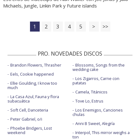
Michaels, Jungle, Linkin Park y Future islands
1
2
3
4
5
>
>>
PRO. NOVEDADES DISCOS
Brandon Flowers, Thrasher
Blossoms, Songs from the
wedding cake
Eels, Cookie happened
Los Zigarros, Carne con
patatas
Ellie Goulding, I know too
much
Camela, Titánicos
La Casa Azul, Fauna y flora
subacuática
Tove Lo, Estrus
Soft Cell, Danceteria
Los Enemigos, Canciones
chulas
Peter Gabriel, o/i
Anni B Sweet, Alegría
Phoebe Bridgers, Lost
weekend
Interpol, This mirror weighs a
ton