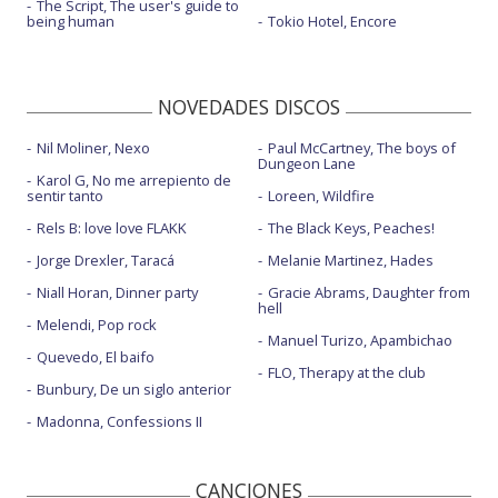
The Script, The user's guide to
being human
Tokio Hotel, Encore
NOVEDADES DISCOS
Nil Moliner, Nexo
Paul McCartney, The boys of
Dungeon Lane
Karol G, No me arrepiento de
sentir tanto
Loreen, Wildfire
Rels B: love love FLAKK
The Black Keys, Peaches!
Jorge Drexler, Taracá
Melanie Martinez, Hades
Niall Horan, Dinner party
Gracie Abrams, Daughter from
hell
Melendi, Pop rock
Manuel Turizo, Apambichao
Quevedo, El baifo
FLO, Therapy at the club
Bunbury, De un siglo anterior
Madonna, Confessions II
CANCIONES