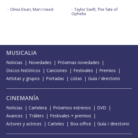
Olivia Dean, Man I need
Taylor Swift, The fate of
Ophelia
MUSICALIA
Noticias
Novedades
Próximas novedades
Discos históricos
Canciones
Festivales
Premios
Artistas y grupos
Portadas
Listas
Guía / directorio
CINEMANÍA
Noticias
Cartelera
Próximos estrenos
DVD
Avances
Tráilers
Festivales + premios
Actores y actrices
Carteles
Box-office
Guía / directorio