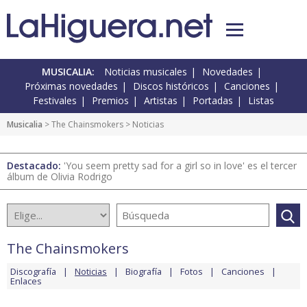
MUSICALIA:
Noticias musicales
Novedades
Próximas novedades
Discos históricos
Canciones
Festivales
Premios
Artistas
Portadas
Listas
Musicalia
>
The Chainsmokers
> Noticias
Destacado:
'You seem pretty sad for a girl so in love' es el tercer
álbum de Olivia Rodrigo
The Chainsmokers
Discografía
Noticias
Biografía
Fotos
Canciones
Enlaces