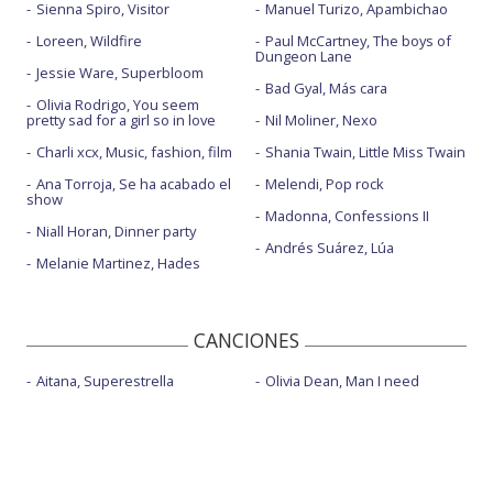
Sienna Spiro, Visitor
Manuel Turizo, Apambichao
Loreen, Wildfire
Paul McCartney, The boys of
Dungeon Lane
Jessie Ware, Superbloom
Bad Gyal, Más cara
Olivia Rodrigo, You seem
pretty sad for a girl so in love
Nil Moliner, Nexo
Charli xcx, Music, fashion, film
Shania Twain, Little Miss Twain
Ana Torroja, Se ha acabado el
Melendi, Pop rock
show
Madonna, Confessions II
Niall Horan, Dinner party
Andrés Suárez, Lúa
Melanie Martinez, Hades
CANCIONES
Aitana, Superestrella
Olivia Dean, Man I need