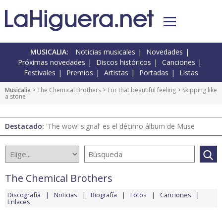
MUSICALIA:
Noticias musicales
Novedades
Próximas novedades
Discos históricos
Canciones
Festivales
Premios
Artistas
Portadas
Listas
Musicalia
>
The Chemical Brothers
>
For that beautiful feeling
> Skipping like
a stone
Destacado:
'The wow! signal' es el décimo álbum de Muse
The Chemical Brothers
Discografía
Noticias
Biografía
Fotos
Canciones
Enlaces