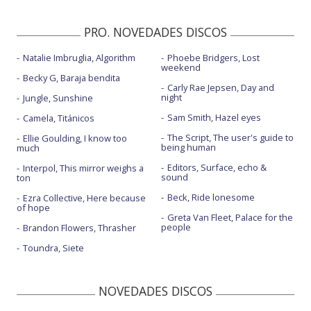
PRO. NOVEDADES DISCOS
Natalie Imbruglia, Algorithm
Phoebe Bridgers, Lost
weekend
Becky G, Baraja bendita
Carly Rae Jepsen, Day and
night
Jungle, Sunshine
Sam Smith, Hazel eyes
Camela, Titánicos
The Script, The user's guide to
Ellie Goulding, I know too
being human
much
Editors, Surface, echo &
Interpol, This mirror weighs a
sound
ton
Beck, Ride lonesome
Ezra Collective, Here because
of hope
Greta Van Fleet, Palace for the
people
Brandon Flowers, Thrasher
Toundra, Siete
NOVEDADES DISCOS