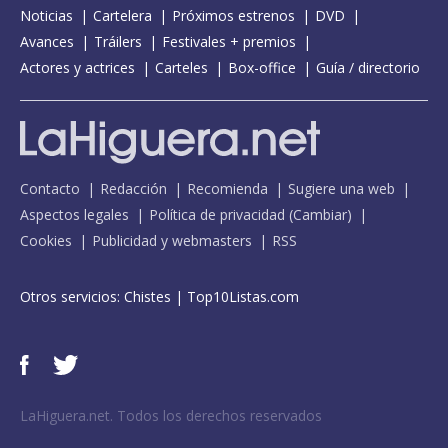
Noticias
Cartelera
Próximos estrenos
DVD
Avances
Tráilers
Festivales + premios
Actores y actrices
Carteles
Box-office
Guía / directorio
Contacto
Redacción
Recomienda
Sugiere una web
Aspectos legales
Política de privacidad
(
Cambiar
)
Cookies
Publicidad y webmasters
RSS
Otros servicios:
Chistes
|
Top10Listas.com
LaHiguera.net. Todos los derechos reservados