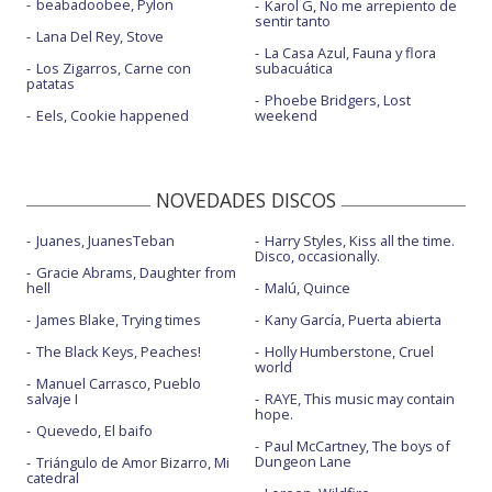
beabadoobee, Pylon
Karol G, No me arrepiento de
sentir tanto
Lana Del Rey, Stove
La Casa Azul, Fauna y flora
Los Zigarros, Carne con
subacuática
patatas
Phoebe Bridgers, Lost
Eels, Cookie happened
weekend
NOVEDADES DISCOS
Juanes, JuanesTeban
Harry Styles, Kiss all the time.
Disco, occasionally.
Gracie Abrams, Daughter from
hell
Malú, Quince
James Blake, Trying times
Kany García, Puerta abierta
The Black Keys, Peaches!
Holly Humberstone, Cruel
world
Manuel Carrasco, Pueblo
salvaje I
RAYE, This music may contain
hope.
Quevedo, El baifo
Paul McCartney, The boys of
Dungeon Lane
Triángulo de Amor Bizarro, Mi
catedral