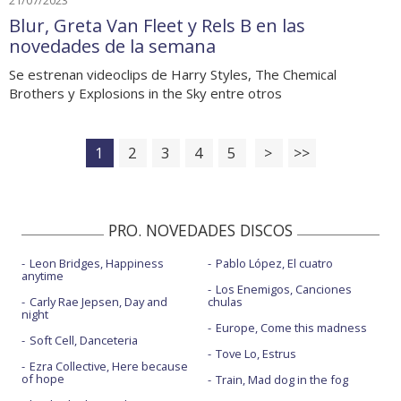
Blur, Greta Van Fleet y Rels B en las
novedades de la semana
Se estrenan videoclips de Harry Styles, The Chemical
Brothers y Explosions in the Sky entre otros
1
2
3
4
5
>
>>
PRO. NOVEDADES DISCOS
Leon Bridges, Happiness
Pablo López, El cuatro
anytime
Los Enemigos, Canciones
Carly Rae Jepsen, Day and
chulas
night
Europe, Come this madness
Soft Cell, Danceteria
Tove Lo, Estrus
Ezra Collective, Here because
of hope
Train, Mad dog in the fog