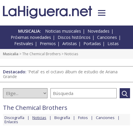
MUSICALIA:
Noticias musicales
Novedades
Próximas novedades
Discos históricos
Canciones
Festivales
Premios
Artistas
Portadas
Listas
Musicalia
>
The Chemical Brothers
> Noticias
Destacado:
'Petal' es el octavo álbum de estudio de Ariana
Grande
The Chemical Brothers
Discografía
Noticias
Biografía
Fotos
Canciones
Enlaces