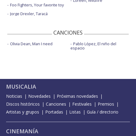
Loreen, Wildfire
Foo Fighters, Your favorite toy
Jorge Drexler, Taracá
CANCIONES
Olivia Dean, Man I need
Pablo López, El niño del
espacio
MUSICALIA
Noticias
Novedades
Próximas novedades
Discos históricos
Canciones
Festivales
Premios
Artistas y grupos
Portadas
Listas
Guía / directorio
CINEMANÍA