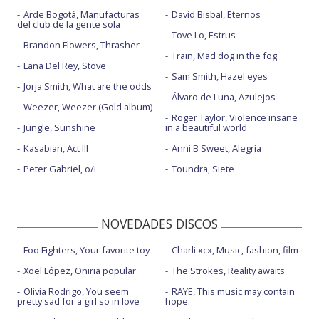
Arde Bogotá, Manufacturas
David Bisbal, Eternos
del club de la gente sola
Tove Lo, Estrus
Brandon Flowers, Thrasher
Train, Mad dog in the fog
Lana Del Rey, Stove
Sam Smith, Hazel eyes
Jorja Smith, What are the odds
Álvaro de Luna, Azulejos
Weezer, Weezer (Gold album)
Roger Taylor, Violence insane
Jungle, Sunshine
in a beautiful world
Kasabian, Act III
Anni B Sweet, Alegría
Peter Gabriel, o/i
Toundra, Siete
NOVEDADES DISCOS
Foo Fighters, Your favorite toy
Charli xcx, Music, fashion, film
Xoel López, Oniria popular
The Strokes, Reality awaits
Olivia Rodrigo, You seem
RAYE, This music may contain
pretty sad for a girl so in love
hope.