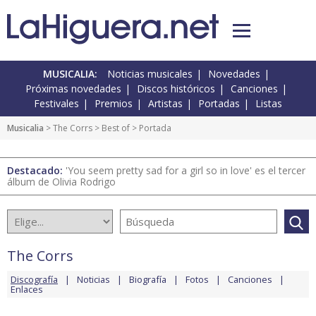
MUSICALIA:
Noticias musicales
Novedades
Próximas novedades
Discos históricos
Canciones
Festivales
Premios
Artistas
Portadas
Listas
Musicalia
>
The Corrs
>
Best of
> Portada
Destacado:
'You seem pretty sad for a girl so in love' es el tercer
álbum de Olivia Rodrigo
The Corrs
Discografía
Noticias
Biografía
Fotos
Canciones
Enlaces