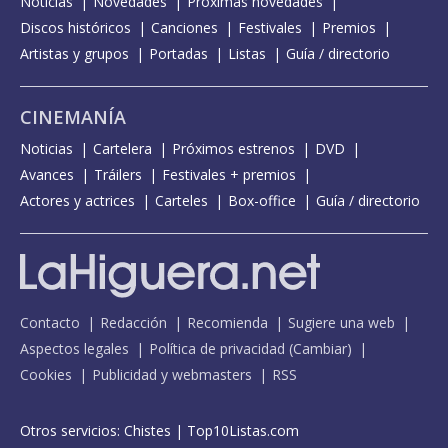
Noticias
Novedades
Próximas novedades
Discos históricos
Canciones
Festivales
Premios
Artistas y grupos
Portadas
Listas
Guía / directorio
CINEMANÍA
Noticias
Cartelera
Próximos estrenos
DVD
Avances
Tráilers
Festivales + premios
Actores y actrices
Carteles
Box-office
Guía / directorio
Contacto
Redacción
Recomienda
Sugiere una web
Aspectos legales
Política de privacidad
(
Cambiar
)
Cookies
Publicidad y webmasters
RSS
Otros servicios:
Chistes
|
Top10Listas.com