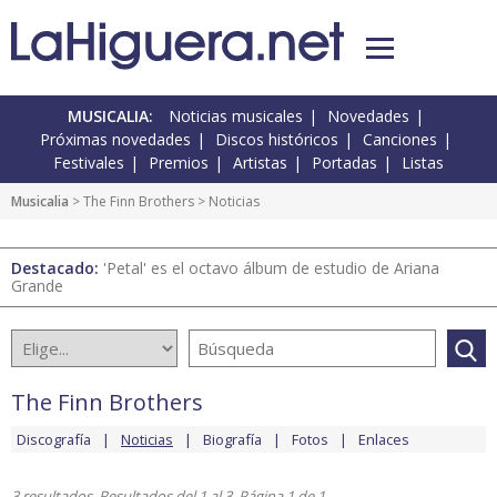
MUSICALIA:
Noticias musicales
Novedades
Próximas novedades
Discos históricos
Canciones
Festivales
Premios
Artistas
Portadas
Listas
Musicalia
>
The Finn Brothers
> Noticias
Destacado:
'Petal' es el octavo álbum de estudio de Ariana
Grande
The Finn Brothers
Discografía
Noticias
Biografía
Fotos
Enlaces
3 resultados. Resultados del 1 al 3. Página 1 de 1