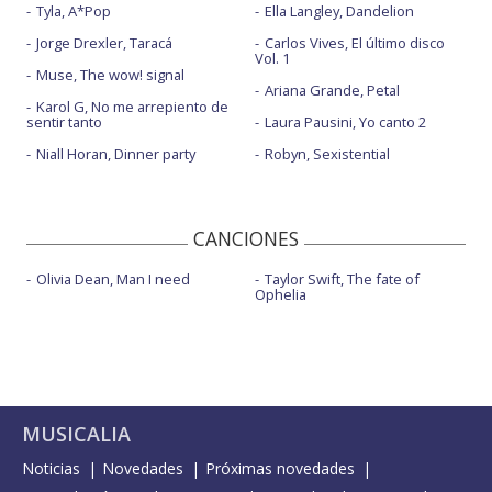
Tyla, A*Pop
Ella Langley, Dandelion
Jorge Drexler, Taracá
Carlos Vives, El último disco
Vol. 1
Muse, The wow! signal
Ariana Grande, Petal
Karol G, No me arrepiento de
sentir tanto
Laura Pausini, Yo canto 2
Niall Horan, Dinner party
Robyn, Sexistential
CANCIONES
Olivia Dean, Man I need
Taylor Swift, The fate of
Ophelia
MUSICALIA
Noticias
Novedades
Próximas novedades