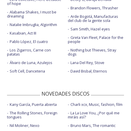
of hope
Brandon Flowers, Thrasher
Alabama Shakes, I must be
dreaming
Arde Bogotá, Manufacturas
del club de la gente sola
Natalie Imbruglia, Algorithm
Sam Smith, Hazel eyes
Kasabian, Act III
Greta Van Fleet, Palace for the
Pablo López, El cuatro
people
Los Zigarros, Carne con
Nothing but Thieves, Stray
patatas
dogs
Álvaro de Luna, Azulejos
Lana Del Rey, Stove
Soft Cell, Danceteria
David Bisbal, Eternos
NOVEDADES DISCOS
Kany García, Puerta abierta
Charli xcx, Music, fashion, film
The Rolling Stones, Foreign
La La Love You, ¿Por qué me
tongues
miráis así?
Nil Moliner, Nexo
Bruno Mars, The romantic