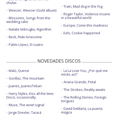
chulas
Train, Mad dog in the fog
Weezer, Weezer (Gold album)
Roger Taylor, Violence insane
in a beautiful world
Blossoms, Songs from the
wedding cake
Europe, Come this madness
Natalie Imbruglia, Algorithm
Eels, Cookie happened
Beck, Ride lonesome
Pablo López, El cuatro
NOVEDADES DISCOS
Malú, Quince
La La Love You, ¿Por qué me
miráis así?
Gorillaz, The mountain
Ariana Grande, Petal
Juanes, JuanesTeban
The Strokes, Reality awaits
Harry Styles, Kiss all the time.
Disco, occasionally.
The Rolling Stones, Foreign
tongues
Muse, The wow! signal
David DeMaría, La puerta
mágica
Jorge Drexler, Taracá