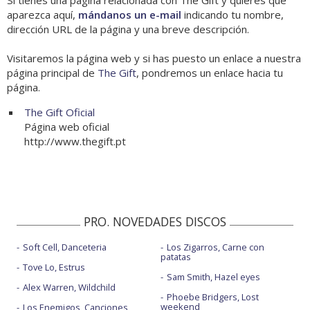
Si tienes una página relacionada con The Gift y quieres que
aparezca aquí,
mándanos un e-mail
indicando tu nombre,
dirección URL de la página y una breve descripción.
Visitaremos la página web y si has puesto un enlace a nuestra
página principal de
The Gift
, pondremos un enlace hacia tu
página.
The Gift Oficial
Página web oficial
http://www.thegift.pt
PRO. NOVEDADES DISCOS
Soft Cell, Danceteria
Los Zigarros, Carne con
patatas
Tove Lo, Estrus
Sam Smith, Hazel eyes
Alex Warren, Wildchild
Phoebe Bridgers, Lost
weekend
Los Enemigos, Canciones