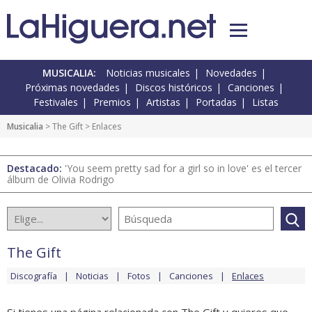
MUSICALIA:
Noticias musicales
Novedades
Próximas novedades
Discos históricos
Canciones
Festivales
Premios
Artistas
Portadas
Listas
Musicalia
>
The Gift
> Enlaces
Destacado:
'You seem pretty sad for a girl so in love' es el tercer
álbum de Olivia Rodrigo
The Gift
Discografía
Noticias
Fotos
Canciones
Enlaces