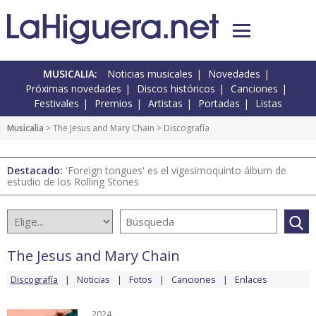
MUSICALIA:
Noticias musicales
Novedades
Próximas novedades
Discos históricos
Canciones
Festivales
Premios
Artistas
Portadas
Listas
Musicalia
>
The Jesus and Mary Chain
> Discografía
Destacado:
'Foreign tongues' es el vigesimoquinto álbum de
estudio de los Rolling Stones
The Jesus and Mary Chain
Discografía
Noticias
Fotos
Canciones
Enlaces
2024