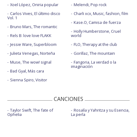
Xoel López, Oniria popular
Melendi, Pop rock
Carlos Vives, El último disco
Charli xcx, Music, fashion, film
Vol. 1
Kase.O, Camisa de fuerza
Bruno Mars, The romantic
Holly Humberstone, Cruel
Rels B: love love FLAKK
world
Jessie Ware, Superbloom
FLO, Therapy at the club
Julieta Venegas, Norteña
Gorillaz, The mountain
Muse, The wow! signal
Fangoria, La verdad o la
imaginación
Bad Gyal, Más cara
Sienna Spiro, Visitor
CANCIONES
Taylor Swift, The fate of
Rosalía y Yahritza y su Esencia,
Ophelia
La perla