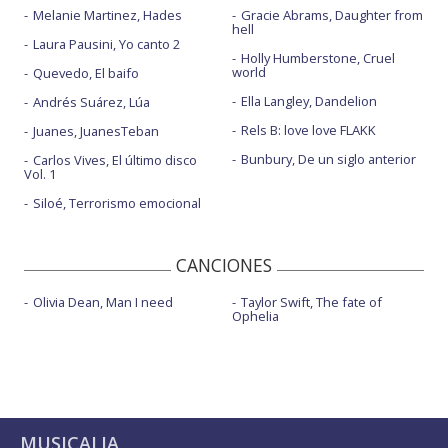
Melanie Martinez, Hades
Gracie Abrams, Daughter from
hell
Laura Pausini, Yo canto 2
Holly Humberstone, Cruel
world
Quevedo, El baifo
Ella Langley, Dandelion
Andrés Suárez, Lúa
Rels B: love love FLAKK
Juanes, JuanesTeban
Bunbury, De un siglo anterior
Carlos Vives, El último disco
Vol. 1
Siloé, Terrorismo emocional
CANCIONES
Olivia Dean, Man I need
Taylor Swift, The fate of
Ophelia
MUSICALIA