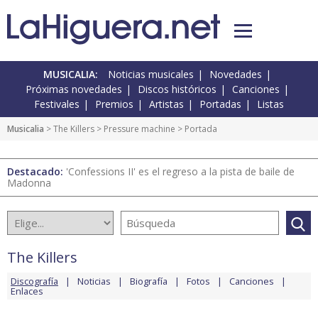
MUSICALIA:
Noticias musicales
Novedades
Próximas novedades
Discos históricos
Canciones
Festivales
Premios
Artistas
Portadas
Listas
Musicalia
>
The Killers
>
Pressure machine
> Portada
Destacado:
'Confessions II' es el regreso a la pista de baile de
Madonna
The Killers
Discografía
Noticias
Biografía
Fotos
Canciones
Enlaces