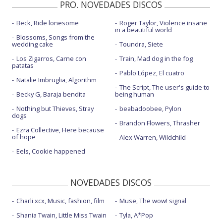
PRO. NOVEDADES DISCOS
Beck, Ride lonesome
Roger Taylor, Violence insane
in a beautiful world
Blossoms, Songs from the
wedding cake
Toundra, Siete
Los Zigarros, Carne con
Train, Mad dog in the fog
patatas
Pablo López, El cuatro
Natalie Imbruglia, Algorithm
The Script, The user's guide to
Becky G, Baraja bendita
being human
Nothing but Thieves, Stray
beabadoobee, Pylon
dogs
Brandon Flowers, Thrasher
Ezra Collective, Here because
of hope
Alex Warren, Wildchild
Eels, Cookie happened
NOVEDADES DISCOS
Charli xcx, Music, fashion, film
Muse, The wow! signal
Shania Twain, Little Miss Twain
Tyla, A*Pop