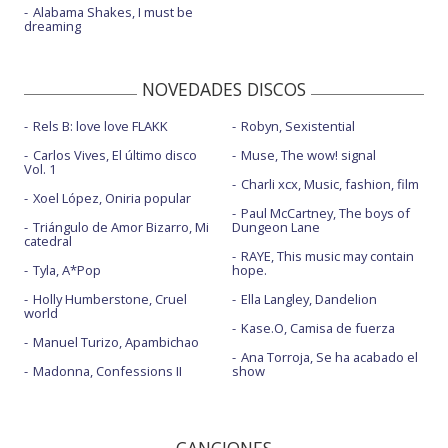
Alabama Shakes, I must be
dreaming
NOVEDADES DISCOS
Rels B: love love FLAKK
Robyn, Sexistential
Carlos Vives, El último disco
Muse, The wow! signal
Vol. 1
Charli xcx, Music, fashion, film
Xoel López, Oniria popular
Paul McCartney, The boys of
Triángulo de Amor Bizarro, Mi
Dungeon Lane
catedral
RAYE, This music may contain
Tyla, A*Pop
hope.
Holly Humberstone, Cruel
Ella Langley, Dandelion
world
Kase.O, Camisa de fuerza
Manuel Turizo, Apambichao
Ana Torroja, Se ha acabado el
Madonna, Confessions II
show