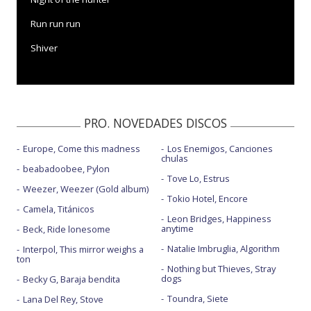
Run run run
Shiver
PRO. NOVEDADES DISCOS
Europe, Come this madness
Los Enemigos, Canciones
chulas
beabadoobee, Pylon
Tove Lo, Estrus
Weezer, Weezer (Gold album)
Tokio Hotel, Encore
Camela, Titánicos
Leon Bridges, Happiness
anytime
Beck, Ride lonesome
Natalie Imbruglia, Algorithm
Interpol, This mirror weighs a
ton
Nothing but Thieves, Stray
dogs
Becky G, Baraja bendita
Toundra, Siete
Lana Del Rey, Stove