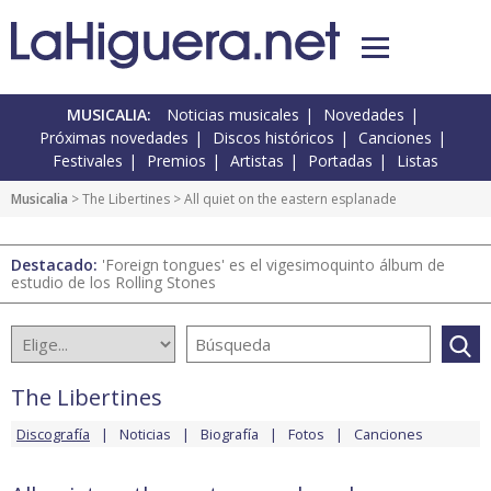
MUSICALIA:
Noticias musicales
Novedades
Próximas novedades
Discos históricos
Canciones
Festivales
Premios
Artistas
Portadas
Listas
Musicalia
>
The Libertines
> All quiet on the eastern esplanade
Destacado:
'Foreign tongues' es el vigesimoquinto álbum de
estudio de los Rolling Stones
The Libertines
Discografía
Noticias
Biografía
Fotos
Canciones