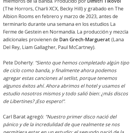
miembros de la banda. Producido por
Dimitri Tikovoï
(The Horrors, Charli XCX, Becky Hill) y grabado en The
Albion Rooms en febrero y marzo de 2023, antes de
terminarlo durante una semana en los estudios La
Ferme de Gestein en Normandía. La producción y mezcla
adicionales provienen de
Dan Grech-Marguerat
(Lana
Del Rey, Liam Gallagher, Paul McCartney).
Pete Doherty:
"Siento que hemos completado algún tipo
de ciclo como banda, y finalmente ahora podemos
agregar estas canciones al setlist, porque tenemos
algunos éxitos ahí. Ahora abrimos el hotel y usamos el
estudio nosotros mismos y todo salió bien: ¿más discos
de Libertines? ¡Eso espero!"
.
Carl Barat agregó:
"Nuestro primer disco nació del
pánico y de la incredulidad de que realmente se nos
permitiera estar en un estudio; el segundo nació de la