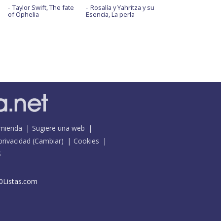
Taylor Swift, The fate
Rosalía y Yahritza y su
of Ophelia
Esencia, La perla
mienda
Sugiere una web
 privacidad
(
Cambiar
)
Cookies
S
0Listas.com