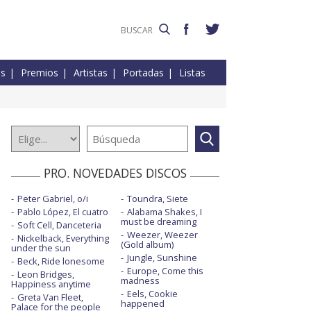
es
Premios
Artistas
Portadas
Listas
PRO. NOVEDADES DISCOS
Peter Gabriel, o/i
Toundra, Siete
Pablo López, El cuatro
Alabama Shakes, I
must be dreaming
Soft Cell, Danceteria
Weezer, Weezer
Nickelback, Everything
(Gold album)
under the sun
Jungle, Sunshine
Beck, Ride lonesome
Europe, Come this
Leon Bridges,
madness
Happiness anytime
Eels, Cookie
Greta Van Fleet,
happened
Palace for the people