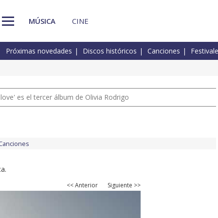
MÚSICA
CINE
Próximas novedades
Discos históricos
Canciones
Festival
 love' es el tercer álbum de Olivia Rodrigo
Canciones
a.
<< Anterior
Siguiente >>