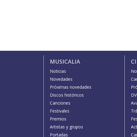
MUSICALIA
C
Noticias
Not
Novedades
Car
Próximas novedades
Pr
Discos históricos
DV
Canciones
Av
Festivales
Trá
Premios
Fe
Artistas y grupos
Act
Portadas
Car