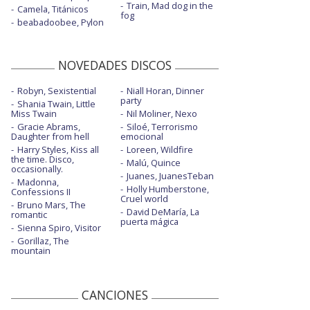
Train, Mad dog in the
Camela, Titánicos
fog
beabadoobee, Pylon
NOVEDADES DISCOS
Robyn, Sexistential
Niall Horan, Dinner
party
Shania Twain, Little
Miss Twain
Nil Moliner, Nexo
Gracie Abrams,
Siloé, Terrorismo
Daughter from hell
emocional
Harry Styles, Kiss all
Loreen, Wildfire
the time. Disco,
Malú, Quince
occasionally.
Juanes, JuanesTeban
Madonna,
Holly Humberstone,
Confessions II
Cruel world
Bruno Mars, The
David DeMaría, La
romantic
puerta mágica
Sienna Spiro, Visitor
Gorillaz, The
mountain
CANCIONES