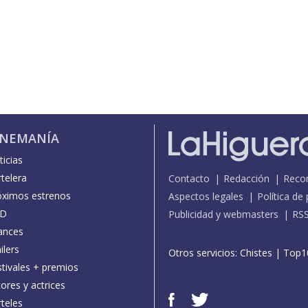
INEMANÍA
icias
telera
Contacto
Redacción
Reco
óximos estrenos
Aspectos legales
Política de
D
Publicidad y webmasters
RS
ances
ilers
Otros servicios:
Chistes
|
Top1
stivales + premios
ores y actrices
teles