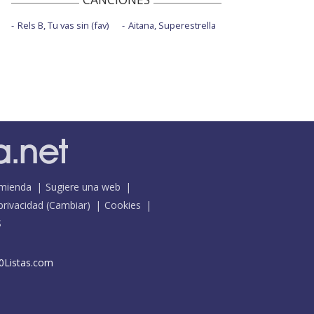
Rels B, Tu vas sin (fav)
Aitana, Superestrella
mienda
Sugiere una web
 privacidad
(
Cambiar
)
Cookies
S
0Listas.com