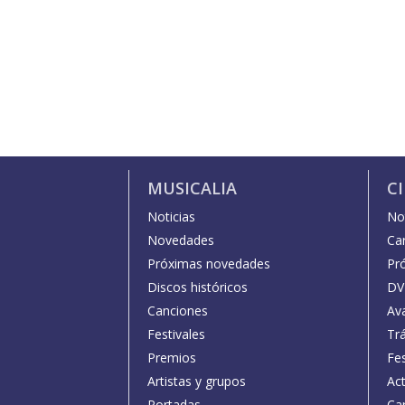
MUSICALIA
C
Noticias
Not
Novedades
Car
Próximas novedades
Pr
Discos históricos
DV
Canciones
Av
Festivales
Trá
Premios
Fe
Artistas y grupos
Act
Portadas
Car