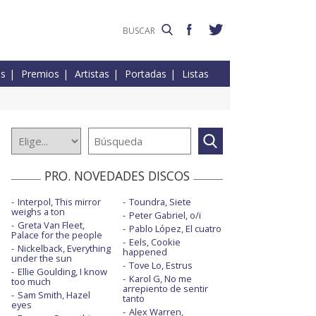
es
Premios
Artistas
Portadas
Listas
PRO. NOVEDADES DISCOS
Interpol, This mirror
Toundra, Siete
weighs a ton
Peter Gabriel, o/i
Greta Van Fleet,
Pablo López, El cuatro
Palace for the people
Eels, Cookie
Nickelback, Everything
happened
under the sun
Tove Lo, Estrus
Ellie Goulding, I know
Karol G, No me
too much
arrepiento de sentir
Sam Smith, Hazel
tanto
eyes
Alex Warren,