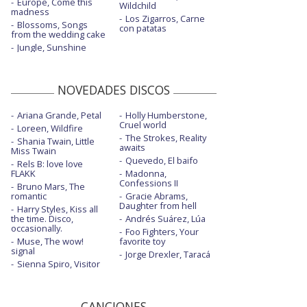
Europe, Come this
Wildchild
madness
Los Zigarros, Carne
Blossoms, Songs
con patatas
from the wedding cake
Jungle, Sunshine
NOVEDADES DISCOS
Ariana Grande, Petal
Holly Humberstone,
Cruel world
Loreen, Wildfire
The Strokes, Reality
Shania Twain, Little
awaits
Miss Twain
Quevedo, El baifo
Rels B: love love
FLAKK
Madonna,
Confessions II
Bruno Mars, The
romantic
Gracie Abrams,
Daughter from hell
Harry Styles, Kiss all
the time. Disco,
Andrés Suárez, Lúa
occasionally.
Foo Fighters, Your
Muse, The wow!
favorite toy
signal
Jorge Drexler, Taracá
Sienna Spiro, Visitor
CANCIONES