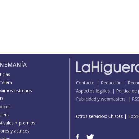
INEMANÍA
icias
telera
Contacto
Redacción
Reco
óximos estrenos
Aspectos legales
Política de
D
Publicidad y webmasters
RS
ances
ilers
Otros servicios:
Chistes
|
Top1
stivales + premios
ores y actrices
teles