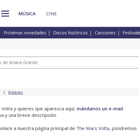
MÚSICA
CINE
Próximas novedades
Discos históricos
Canciones
Festival
io de Ariana Grande
Enlaces
 Volta y quieres que aparezca aquí,
mándanos un e-mail
na y una breve descripción.
enlace a nuestra página principal de
The Mars Volta
, pondremos