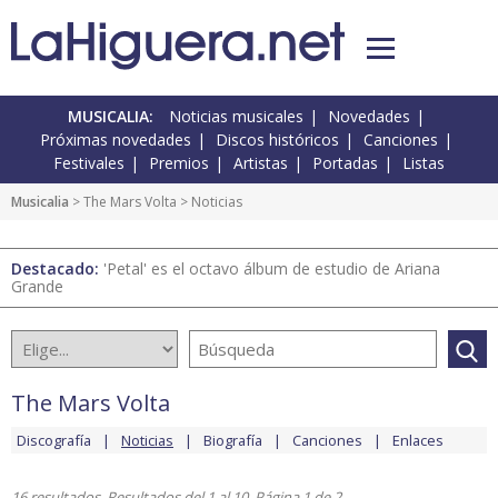
MUSICALIA:
Noticias musicales
Novedades
Próximas novedades
Discos históricos
Canciones
Festivales
Premios
Artistas
Portadas
Listas
Musicalia
>
The Mars Volta
> Noticias
Destacado:
'Petal' es el octavo álbum de estudio de Ariana
Grande
The Mars Volta
Discografía
Noticias
Biografía
Canciones
Enlaces
16 resultados. Resultados del 1 al 10. Página 1 de 2