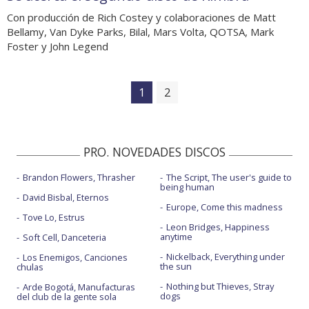
Con producción de Rich Costey y colaboraciones de Matt
Bellamy, Van Dyke Parks, Bilal, Mars Volta, QOTSA, Mark
Foster y John Legend
1
2
PRO. NOVEDADES DISCOS
Brandon Flowers, Thrasher
The Script, The user's guide to
being human
David Bisbal, Eternos
Europe, Come this madness
Tove Lo, Estrus
Leon Bridges, Happiness
anytime
Soft Cell, Danceteria
Nickelback, Everything under
Los Enemigos, Canciones
the sun
chulas
Nothing but Thieves, Stray
Arde Bogotá, Manufacturas
dogs
del club de la gente sola