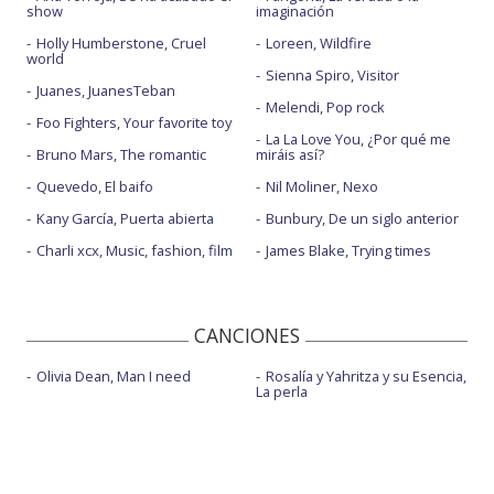
show
imaginación
Holly Humberstone, Cruel
Loreen, Wildfire
world
Sienna Spiro, Visitor
Juanes, JuanesTeban
Melendi, Pop rock
Foo Fighters, Your favorite toy
La La Love You, ¿Por qué me
Bruno Mars, The romantic
miráis así?
Quevedo, El baifo
Nil Moliner, Nexo
Kany García, Puerta abierta
Bunbury, De un siglo anterior
Charli xcx, Music, fashion, film
James Blake, Trying times
CANCIONES
Olivia Dean, Man I need
Rosalía y Yahritza y su Esencia,
La perla