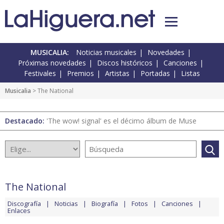
MUSICALIA:
Noticias musicales
Novedades
Próximas novedades
Discos históricos
Canciones
Festivales
Premios
Artistas
Portadas
Listas
Musicalia
> The National
Destacado:
'The wow! signal' es el décimo álbum de Muse
The National
Discografía
Noticias
Biografía
Fotos
Canciones
Enlaces