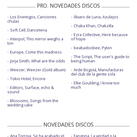
PRO. NOVEDADES DISCOS
Los Enemigos, Canciones
Álvaro de Luna, Azulejos
chulas
Chaka Khan, Chakzilla
Soft Cell, Danceteria
Ezra Collective, Here because
Interpol, This mirror weighs a
of hope
ton
beabadoobee, Pylon
Europe, Come this madness
The Script, The user's guide to
Jorja Smith, What are the odds
being human
Weezer, Weezer (Gold album)
Arde Bogotá, Manufacturas
del club de la gente sola
Tokio Hotel, Encore
Ellie Goulding, I know too
much
Editors, Surface, echo &
sound
Blossoms, Songs from the
wedding cake
NOVEDADES DISCOS
Ana Torroja, Se ha acabado el
Fangoria, La verdad o la