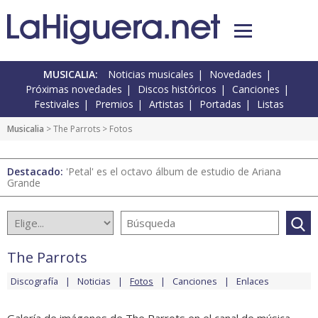
MUSICALIA:
Noticias musicales
Novedades
Próximas novedades
Discos históricos
Canciones
Festivales
Premios
Artistas
Portadas
Listas
Musicalia
>
The Parrots
> Fotos
Destacado:
'Petal' es el octavo álbum de estudio de Ariana
Grande
The Parrots
Discografía
Noticias
Fotos
Canciones
Enlaces