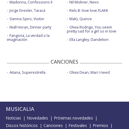
Madonna, Confessions II
Nil Moliner, Nexo
Jorge Drexler, Taracá
Rels B: love love FLAKK
Sienna Spiro, Visitor
Malú, Quince
Niall Horan, Dinner party
Olivia Rodrigo, You seem
pretty sad for a girl so in love
Fangoria, La verdad o la
imaginación
Ella Langley, Dandelion
CANCIONES
Aitana, Superestrella
Olivia Dean, Man I need
MUSICALIA
Noticias
Novedades
Próximas novedades
Discos históricos
Canciones
Festivales
Premios