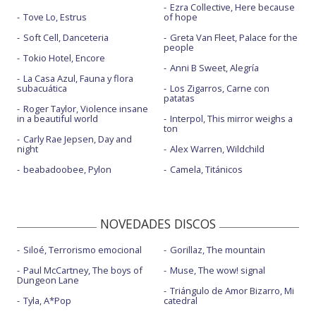
Ezra Collective, Here because
Tove Lo, Estrus
of hope
Soft Cell, Danceteria
Greta Van Fleet, Palace for the
people
Tokio Hotel, Encore
Anni B Sweet, Alegría
La Casa Azul, Fauna y flora
subacuática
Los Zigarros, Carne con
patatas
Roger Taylor, Violence insane
in a beautiful world
Interpol, This mirror weighs a
ton
Carly Rae Jepsen, Day and
night
Alex Warren, Wildchild
beabadoobee, Pylon
Camela, Titánicos
NOVEDADES DISCOS
Siloé, Terrorismo emocional
Gorillaz, The mountain
Paul McCartney, The boys of
Muse, The wow! signal
Dungeon Lane
Triángulo de Amor Bizarro, Mi
Tyla, A*Pop
catedral