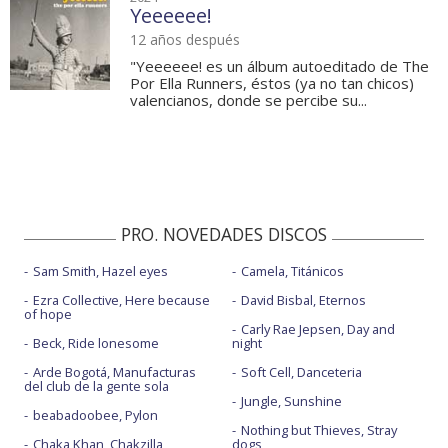
Yeeeeee!
12 años después
"Yeeeeee! es un álbum autoeditado de The
Por Ella Runners, éstos (ya no tan chicos)
valencianos, donde se percibe su...
PRO. NOVEDADES DISCOS
Sam Smith, Hazel eyes
Camela, Titánicos
Ezra Collective, Here because
David Bisbal, Eternos
of hope
Carly Rae Jepsen, Day and
Beck, Ride lonesome
night
Arde Bogotá, Manufacturas
Soft Cell, Danceteria
del club de la gente sola
Jungle, Sunshine
beabadoobee, Pylon
Nothing but Thieves, Stray
Chaka Khan, Chakzilla
dogs