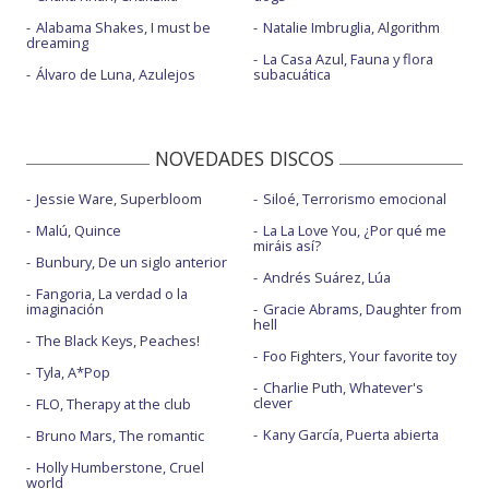
Alabama Shakes, I must be
Natalie Imbruglia, Algorithm
dreaming
La Casa Azul, Fauna y flora
Álvaro de Luna, Azulejos
subacuática
NOVEDADES DISCOS
Jessie Ware, Superbloom
Siloé, Terrorismo emocional
Malú, Quince
La La Love You, ¿Por qué me
miráis así?
Bunbury, De un siglo anterior
Andrés Suárez, Lúa
Fangoria, La verdad o la
imaginación
Gracie Abrams, Daughter from
hell
The Black Keys, Peaches!
Foo Fighters, Your favorite toy
Tyla, A*Pop
Charlie Puth, Whatever's
clever
FLO, Therapy at the club
Kany García, Puerta abierta
Bruno Mars, The romantic
Holly Humberstone, Cruel
world