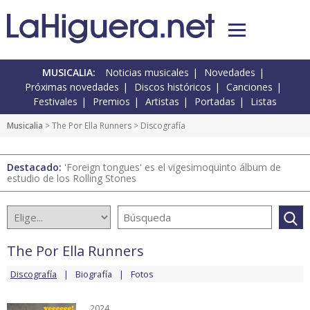
MUSICALIA:
Noticias musicales
Novedades
Próximas novedades
Discos históricos
Canciones
Festivales
Premios
Artistas
Portadas
Listas
Musicalia
>
The Por Ella Runners
> Discografía
Destacado:
'Foreign tongues' es el vigesimoquinto álbum de
estudio de los Rolling Stones
The Por Ella Runners
Discografía
Biografía
Fotos
2024