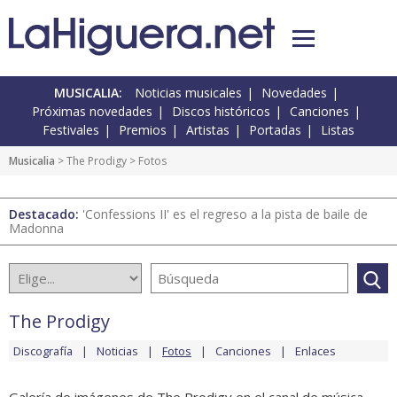
MUSICALIA:
Noticias musicales
Novedades
Próximas novedades
Discos históricos
Canciones
Festivales
Premios
Artistas
Portadas
Listas
Musicalia
>
The Prodigy
> Fotos
Destacado:
'Confessions II' es el regreso a la pista de baile de
Madonna
The Prodigy
Discografía
Noticias
Fotos
Canciones
Enlaces