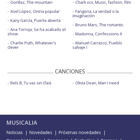
Gorillaz, The mountain
Charli xcx, Music, fashion, film
Xoel López, Oniria popular
Fangoria, La verdad o la
imaginación
Kany García, Puerta abierta
Bruno Mars, The romantic
Ana Torroja, Se ha acabado el
show
Madonna, Confessions II
Charlie Puth, Whatever's
Manuel Carrasco, Pueblo
clever
salvaje I
CANCIONES
Rels B, Tu vas sin (fav)
Olivia Dean, Man I need
MUSICALIA
Noticias
Novedades
Próximas novedades