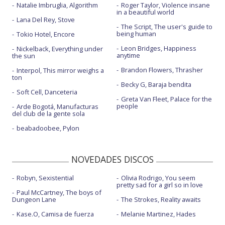
Natalie Imbruglia, Algorithm
Roger Taylor, Violence insane
in a beautiful world
Lana Del Rey, Stove
The Script, The user's guide to
being human
Tokio Hotel, Encore
Leon Bridges, Happiness
Nickelback, Everything under
anytime
the sun
Brandon Flowers, Thrasher
Interpol, This mirror weighs a
ton
Becky G, Baraja bendita
Soft Cell, Danceteria
Greta Van Fleet, Palace for the
people
Arde Bogotá, Manufacturas
del club de la gente sola
beabadoobee, Pylon
NOVEDADES DISCOS
Robyn, Sexistential
Olivia Rodrigo, You seem
pretty sad for a girl so in love
Paul McCartney, The boys of
Dungeon Lane
The Strokes, Reality awaits
Kase.O, Camisa de fuerza
Melanie Martinez, Hades