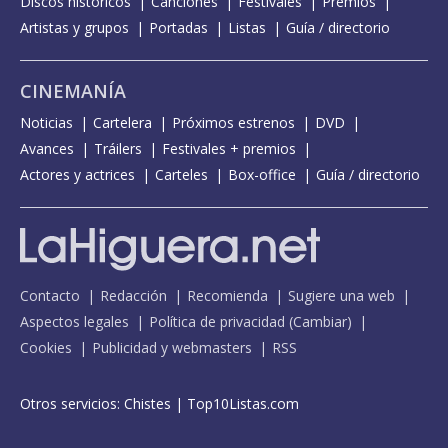
Discos históricos
Canciones
Festivales
Premios
Artistas y grupos
Portadas
Listas
Guía / directorio
CINEMANÍA
Noticias
Cartelera
Próximos estrenos
DVD
Avances
Tráilers
Festivales + premios
Actores y actrices
Carteles
Box-office
Guía / directorio
Contacto
Redacción
Recomienda
Sugiere una web
Aspectos legales
Política de privacidad
(
Cambiar
)
Cookies
Publicidad y webmasters
RSS
Otros servicios:
Chistes
|
Top10Listas.com