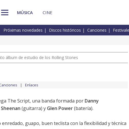
MÚSICA
CINE
Próximas novedades
Discos históricos
Canciones
Festival
nto álbum de estudio de los Rolling Stones
Canciones
Enlaces
lega The Script, una banda formada por
Danny
 Sheenan
(guitarra) y
Glen Power
(batería).
nredado, guapo, buen teclista con la flexibilidad y técnica