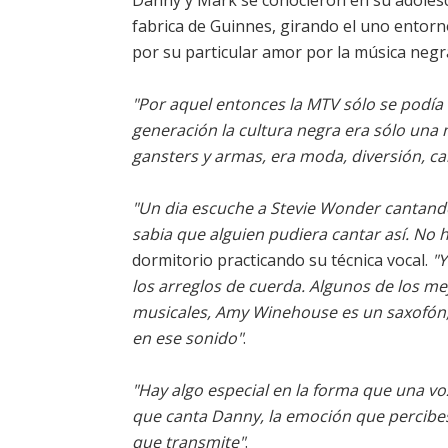
Danny y Mark se conocieron en su adolesce
fabrica de Guinnes, girando el uno entorn
por su particular amor por la música negr
"Por aquel entonces la MTV sólo se podía 
generación la cultura negra era sólo una
gansters y armas, era moda, diversión, can
"Un dia escuche a Stevie Wonder cantando 
sabia que alguien pudiera cantar así. No 
dormitorio practicando su técnica vocal.
"Y
los arreglos de cuerda. Algunos de los m
musicales, Amy Winehouse es un saxofón, e
en ese sonido"
.
"Hay algo especial en la forma que una v
que canta Danny, la emoción que percibes
que transmite"
.