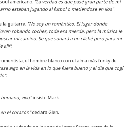
 soul americano.
"La verdad es que pasé gran parte de mi
arrio estaban jugando al futbol o metiendose en lios"
.
 la guitarra.
"No soy un romántico. El lugar donde
oven robando coches, toda esa mierda, pero la música le
buscar mi camino. Se que sonará a un cliché pero para mi
 allí"
.
trumentista, el hombre blanco con el alma más funky de
e algo en la vida en lo que fuera bueno y el dia que cogí
do"
.
o humano, vivo"
insiste Mark.
 en el corazón"
declara Glen.