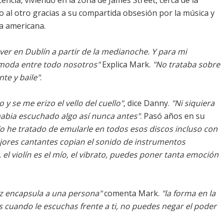
ncia, viviendo en la zona de James Street, cerca de la
o al otro gracias a su compartida obsesión por la música y
a americana.
ver en Dublín a partir de la medianoche. Y para mi
 moda entre todo nosotros"
Explica Mark.
"No trataba sobre
te y baile"
.
y se me erizo el vello del cuello"
, dice Danny.
"Ni siquiera
habia escuchado algo así nunca antes"
. Pasó años en su
o he tratado de emularle en todos esos discos incluso con
ejores cantantes copian el sonido de instrumentos
l violín es el mío, el vibrato, puedes poner tanta emoción
oz encapsula a una persona"
comenta Mark.
"la forma en la
 cuando le escuchas frente a ti, no puedes negar el poder