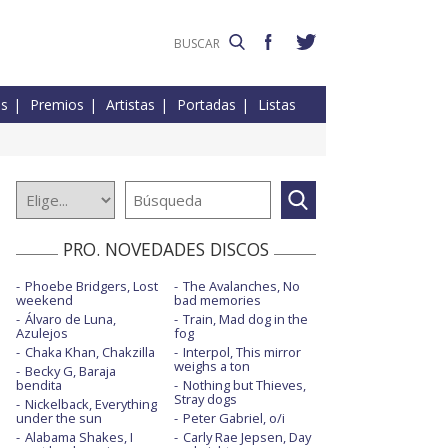
es
Premios
Artistas
Portadas
Listas
PRO. NOVEDADES DISCOS
Phoebe Bridgers, Lost
The Avalanches, No
weekend
bad memories
Álvaro de Luna,
Train, Mad dog in the
Azulejos
fog
Chaka Khan, Chakzilla
Interpol, This mirror
weighs a ton
Becky G, Baraja
bendita
Nothing but Thieves,
Stray dogs
Nickelback, Everything
under the sun
Peter Gabriel, o/i
Alabama Shakes, I
Carly Rae Jepsen, Day