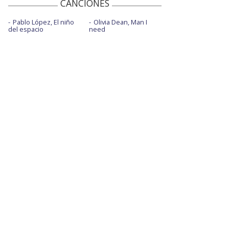
CANCIONES
Pablo López, El niño
Olivia Dean, Man I
del espacio
need