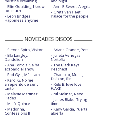
must be dreaming
and night
Ellie Goulding, I know
Anni B Sweet, Alegría
too much
Greta Van Fleet,
Leon Bridges,
Palace for the people
Happiness anytime
NOVEDADES DISCOS
Sienna Spiro, Visitor
Ariana Grande, Petal
Ella Langley,
Julieta Venegas,
Dandelion
Norteña
Ana Torroja, Se ha
The Black Keys,
acabado el show
Peaches!
Bad Gyal, Más cara
Charli xcx, Music,
fashion, film
Karol G, No me
arrepiento de sentir
Rels B: love love
tanto
FLAKK
Melanie Martinez,
Nil Moliner, Nexo
Hades
James Blake, Trying
Malú, Quince
times
Madonna,
Kany García, Puerta
Confessions II
abierta