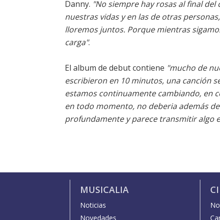
Danny.
"No siempre hay rosas al final del
nuestras vidas y en las de otras persona
lloremos juntos. Porque mientras sigam
carga"
.
El album de debut contiene
"mucho de nue
escribieron en 10 minutos, una canción se c
estamos continuamente cambiando, en co
en todo momento, no deberia además defin
profundamente y parece transmitir algo 
MUSICALIA
C
Noticias
Not
Novedades
Car