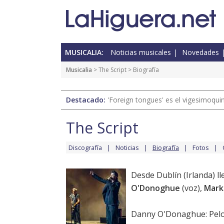
MUSICALIA:
Noticias musicales
Novedades
Musicalia
>
The Script
> Biografía
Destacado:
'Foreign tongues' es el vigesimoqui
The Script
Discografía
Noticias
Biografía
Fotos
Desde Dublín (Irlanda) l
O'Donoghue
(voz),
Mark
Danny O'Donaghue: Pelo e