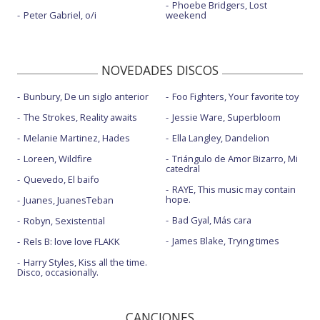
Phoebe Bridgers, Lost
Peter Gabriel, o/i
weekend
NOVEDADES DISCOS
Bunbury, De un siglo anterior
Foo Fighters, Your favorite toy
The Strokes, Reality awaits
Jessie Ware, Superbloom
Melanie Martinez, Hades
Ella Langley, Dandelion
Loreen, Wildfire
Triángulo de Amor Bizarro, Mi
catedral
Quevedo, El baifo
RAYE, This music may contain
hope.
Juanes, JuanesTeban
Bad Gyal, Más cara
Robyn, Sexistential
James Blake, Trying times
Rels B: love love FLAKK
Harry Styles, Kiss all the time.
Disco, occasionally.
CANCIONES