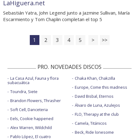
LaHiguera.net
Sebastián Yatra, John Legend junto a Jazmine Sullivan, María
Escarmiento y Tom Chaplin completan el top 5
1
2
3
4
5
>
>>
PRO. NOVEDADES DISCOS
La Casa Azul, Fauna y flora
Chaka Khan, Chakzilla
subacuática
Europe, Come this madness
Toundra, Siete
David Bisbal, Eternos
Brandon Flowers, Thrasher
Álvaro de Luna, Azulejos
Soft Cell, Danceteria
FLO, Therapy at the club
Eels, Cookie happened
Camela, Titánicos
Alex Warren, Wildchild
Beck, Ride lonesome
Pablo López, El cuatro