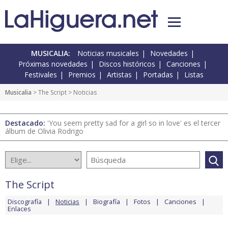
MUSICALIA:
Noticias musicales
Novedades
Próximas novedades
Discos históricos
Canciones
Festivales
Premios
Artistas
Portadas
Listas
Musicalia
>
The Script
> Noticias
Destacado:
'You seem pretty sad for a girl so in love' es el tercer
álbum de Olivia Rodrigo
The Script
Discografía
Noticias
Biografía
Fotos
Canciones
Enlaces