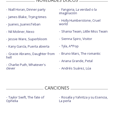
NOVEDADES DISCOS
Niall Horan, Dinner party
Fangoria, La verdad o la
imaginación
James Blake, Trying times
Holly Humberstone, Cruel
world
Juanes, JuanesTeban
Shania Twain, Little Miss Twain
Nil Moliner, Nexo
Sienna Spiro, Visitor
Jessie Ware, Superbloom
Tyla, A*Pop
Kany García, Puerta abierta
Bruno Mars, The romantic
Gracie Abrams, Daughter from
hell
Ariana Grande, Petal
Charlie Puth, Whatever's
clever
Andrés Suárez, Lúa
CANCIONES
Taylor Swift, The fate of
Rosalía y Yahritza y su Esencia,
Ophelia
La perla