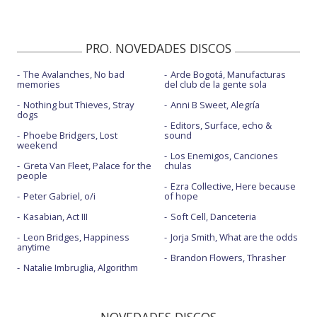
PRO. NOVEDADES DISCOS
The Avalanches, No bad
Arde Bogotá, Manufacturas
memories
del club de la gente sola
Nothing but Thieves, Stray
Anni B Sweet, Alegría
dogs
Editors, Surface, echo &
Phoebe Bridgers, Lost
sound
weekend
Los Enemigos, Canciones
Greta Van Fleet, Palace for the
chulas
people
Ezra Collective, Here because
Peter Gabriel, o/i
of hope
Kasabian, Act III
Soft Cell, Danceteria
Leon Bridges, Happiness
Jorja Smith, What are the odds
anytime
Brandon Flowers, Thrasher
Natalie Imbruglia, Algorithm