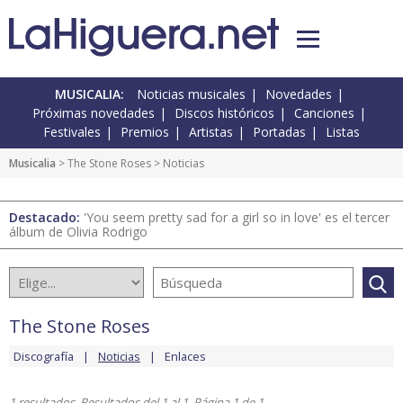
MUSICALIA:
Noticias musicales
Novedades
Próximas novedades
Discos históricos
Canciones
Festivales
Premios
Artistas
Portadas
Listas
Musicalia
>
The Stone Roses
> Noticias
Destacado:
'You seem pretty sad for a girl so in love' es el tercer
álbum de Olivia Rodrigo
The Stone Roses
Discografía
Noticias
Enlaces
1 resultados. Resultados del 1 al 1. Página 1 de 1