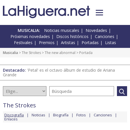
MUSICALIA:
Noticias musicales
Novedades
Próximas novedades
Discos históricos
Canciones
Festivales
Premios
Artistas
Portadas
Listas
Musicalia
>
The Strokes
>
The new abnormal
> Portada
Destacado:
'Petal' es el octavo álbum de estudio de Ariana
Grande
The Strokes
Discografía
Noticias
Biografía
Fotos
Canciones
Enlaces