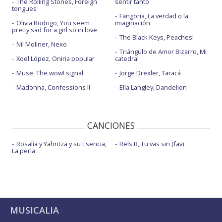
The Rolling Stones, Foreign
sentir tanto
tongues
Fangoria, La verdad o la
Olivia Rodrigo, You seem
imaginación
pretty sad for a girl so in love
The Black Keys, Peaches!
Nil Moliner, Nexo
Triángulo de Amor Bizarro, Mi
Xoel López, Oniria popular
catedral
Muse, The wow! signal
Jorge Drexler, Taracá
Madonna, Confessions II
Ella Langley, Dandelion
CANCIONES
Rosalía y Yahritza y su Esencia,
Rels B, Tu vas sin (fav)
La perla
MUSICALIA