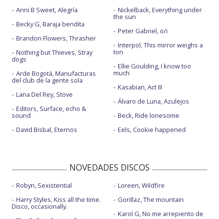
Anni B Sweet, Alegría
Nickelback, Everything under
the sun
Becky G, Baraja bendita
Peter Gabriel, o/i
Brandon Flowers, Thrasher
Interpol, This mirror weighs a
ton
Nothing but Thieves, Stray
dogs
Ellie Goulding, I know too
much
Arde Bogotá, Manufacturas
del club de la gente sola
Kasabian, Act III
Lana Del Rey, Stove
Álvaro de Luna, Azulejos
Editors, Surface, echo &
sound
Beck, Ride lonesome
David Bisbal, Eternos
Eels, Cookie happened
NOVEDADES DISCOS
Robyn, Sexistential
Loreen, Wildfire
Harry Styles, Kiss all the time.
Gorillaz, The mountain
Disco, occasionally.
Karol G, No me arrepiento de