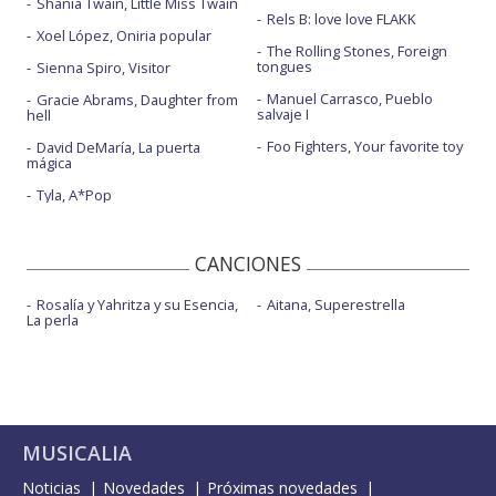
Shania Twain, Little Miss Twain
Rels B: love love FLAKK
Xoel López, Oniria popular
The Rolling Stones, Foreign
tongues
Sienna Spiro, Visitor
Manuel Carrasco, Pueblo
Gracie Abrams, Daughter from
salvaje I
hell
Foo Fighters, Your favorite toy
David DeMaría, La puerta
mágica
Tyla, A*Pop
CANCIONES
Rosalía y Yahritza y su Esencia,
Aitana, Superestrella
La perla
MUSICALIA
Noticias
Novedades
Próximas novedades