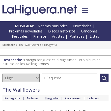
MUSICALIA:
Noticias musicales
Novedades
Próximas novedades
Discos históricos
Canciones
Festivales
Premios
Artistas
Portadas
Listas
Musicalia
>
The Wallflowers
> Biografía
Destacado:
'Foreign tongues' es el vigesimoquinto álbum de
estudio de los Rolling Stones
The Wallflowers
Discografía
Noticias
Biografía
Canciones
Enlaces