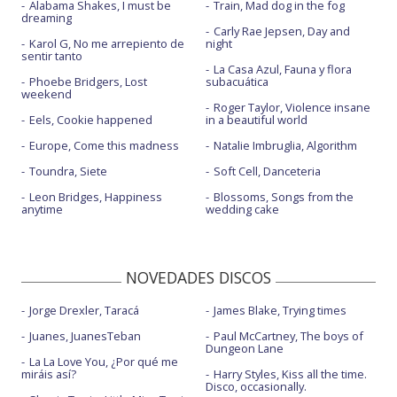
Alabama Shakes, I must be
Train, Mad dog in the fog
dreaming
Carly Rae Jepsen, Day and
Karol G, No me arrepiento de
night
sentir tanto
La Casa Azul, Fauna y flora
Phoebe Bridgers, Lost
subacuática
weekend
Roger Taylor, Violence insane
Eels, Cookie happened
in a beautiful world
Europe, Come this madness
Natalie Imbruglia, Algorithm
Toundra, Siete
Soft Cell, Danceteria
Leon Bridges, Happiness
Blossoms, Songs from the
anytime
wedding cake
NOVEDADES DISCOS
Jorge Drexler, Taracá
James Blake, Trying times
Juanes, JuanesTeban
Paul McCartney, The boys of
Dungeon Lane
La La Love You, ¿Por qué me
miráis así?
Harry Styles, Kiss all the time.
Disco, occasionally.