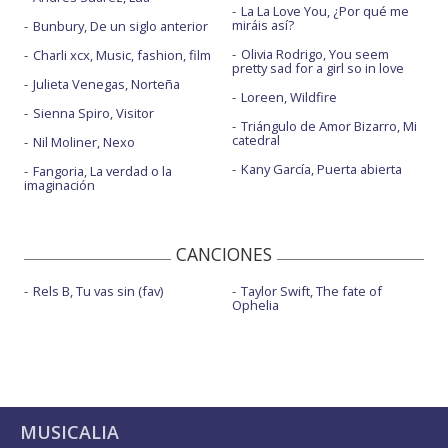
La La Love You, ¿Por qué me
miráis así?
Bunbury, De un siglo anterior
Olivia Rodrigo, You seem
Charli xcx, Music, fashion, film
pretty sad for a girl so in love
Julieta Venegas, Norteña
Loreen, Wildfire
Sienna Spiro, Visitor
Triángulo de Amor Bizarro, Mi
catedral
Nil Moliner, Nexo
Kany García, Puerta abierta
Fangoria, La verdad o la
imaginación
CANCIONES
Rels B, Tu vas sin (fav)
Taylor Swift, The fate of
Ophelia
MUSICALIA