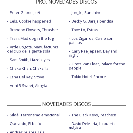
PRO. NOVEDADES DISCOS
Peter Gabriel, o/i
Jungle, Sunshine
Eels, Cookie happened
Becky G, Baraja bendita
Brandon Flowers, Thrasher
Tove Lo, Estrus
Train, Mad dog in the fog
Los Zigarros, Carne con
patatas
Arde Bogotá, Manufacturas
del club de la gente sola
Carly Rae Jepsen, Day and
night
Sam Smith, Hazel eyes
Greta Van Fleet, Palace for the
people
Chaka Khan, Chakzilla
Tokio Hotel, Encore
Lana Del Rey, Stove
Anni B Sweet, Alegría
NOVEDADES DISCOS
Siloé, Terrorismo emocional
The Black Keys, Peaches!
Quevedo, El baifo
David DeMaría, La puerta
mágica
Andrés Suárez, Lúa