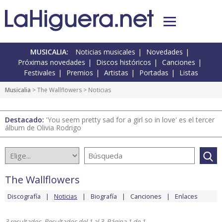
MUSICALIA:
Noticias musicales
Novedades
Próximas novedades
Discos históricos
Canciones
Festivales
Premios
Artistas
Portadas
Listas
Musicalia
>
The Wallflowers
> Noticias
Destacado:
'You seem pretty sad for a girl so in love' es el tercer
álbum de Olivia Rodrigo
The Wallflowers
Discografía
Noticias
Biografía
Canciones
Enlaces
3 resultados. Resultados del 1 al 3. Página 1 de 1