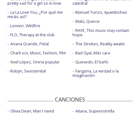
pretty sad for a girl so in love
catedral
La La Love You, ¿Por qué me
Manuel Turizo, Apambichao
miráis así?
Malú, Quince
Loreen, Wildfire
RAYE, This music may contain
FLO, Therapy at the club
hope.
Ariana Grande, Petal
The Strokes, Reality awaits
Charli xcx, Music, fashion, film
Bad Gyal, Más cara
Xoel López, Oniria popular
Quevedo, El baifo
Robyn, Sexistential
Fangoria, La verdad o la
imaginación
CANCIONES
Olivia Dean, Man I need
Aitana, Superestrella