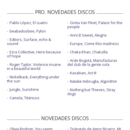
PRO. NOVEDADES DISCOS
Pablo López, El cuatro
Greta Van Fleet, Palace for the
people
beabadoobee, Pylon
Anni B Sweet, Alegría
Editors, Surface, echo &
sound
Europe, Come this madness
Ezra Collective, Here because
Chaka Khan, Chakzilla
of hope
Arde Bogotá, Manufacturas
Roger Taylor, Violence insane
del club de la gente sola
in a beautiful world
Kasabian, Act III
Nickelback, Everything under
the sun
Natalie Imbruglia, Algorithm
Jungle, Sunshine
Nothing but Thieves, Stray
dogs
Camela, Titánicos
NOVEDADES DISCOS
Olivia Rodrigo, You seem
Triángulo de Amor Bizarro, Mi