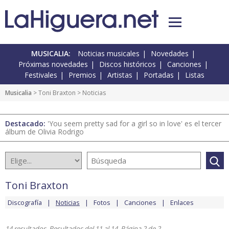
MUSICALIA:
Noticias musicales
Novedades
Próximas novedades
Discos históricos
Canciones
Festivales
Premios
Artistas
Portadas
Listas
Musicalia
>
Toni Braxton
> Noticias
Destacado:
'You seem pretty sad for a girl so in love' es el tercer
álbum de Olivia Rodrigo
Toni Braxton
Discografía
Noticias
Fotos
Canciones
Enlaces
14 resultados. Resultados del 11 al 14. Página 2 de 2