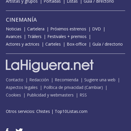
Artistas y grupos
Portadas
Listas
Guía / directorio
CINEMANÍA
Noticias
Cartelera
Próximos estrenos
DVD
Avances
Tráilers
Festivales + premios
Actores y actrices
Carteles
Box-office
Guía / directorio
Contacto
Redacción
Recomienda
Sugiere una web
Aspectos legales
Política de privacidad
(
Cambiar
)
Cookies
Publicidad y webmasters
RSS
Otros servicios:
Chistes
|
Top10Listas.com