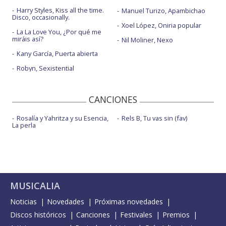
Harry Styles, Kiss all the time.
Manuel Turizo, Apambichao
Disco, occasionally.
Xoel López, Oniria popular
La La Love You, ¿Por qué me
miráis así?
Nil Moliner, Nexo
Kany García, Puerta abierta
Robyn, Sexistential
CANCIONES
Rosalía y Yahritza y su Esencia,
Rels B, Tu vas sin (fav)
La perla
MUSICALIA
Noticias
Novedades
Próximas novedades
Discos históricos
Canciones
Festivales
Premios