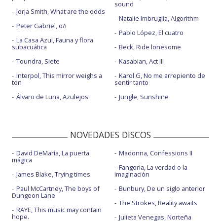
sound
Jorja Smith, What are the odds
Natalie Imbruglia, Algorithm
Peter Gabriel, o/i
Pablo López, El cuatro
La Casa Azul, Fauna y flora
subacuática
Beck, Ride lonesome
Toundra, Siete
Kasabian, Act III
Interpol, This mirror weighs a
Karol G, No me arrepiento de
ton
sentir tanto
Álvaro de Luna, Azulejos
Jungle, Sunshine
NOVEDADES DISCOS
David DeMaría, La puerta
Madonna, Confessions II
mágica
Fangoria, La verdad o la
James Blake, Trying times
imaginación
Paul McCartney, The boys of
Bunbury, De un siglo anterior
Dungeon Lane
The Strokes, Reality awaits
RAYE, This music may contain
hope.
Julieta Venegas, Norteña