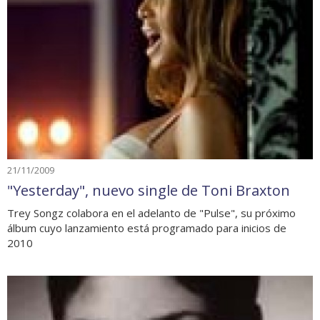
21/11/2009
"Yesterday", nuevo single de Toni Braxton
Trey Songz colabora en el adelanto de "Pulse", su próximo
álbum cuyo lanzamiento está programado para inicios de
2010