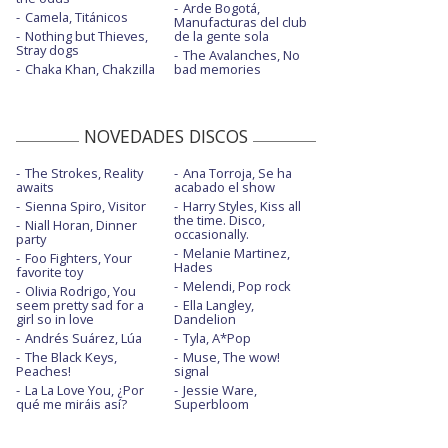
Arde Bogotá,
Camela, Titánicos
Manufacturas del club
Nothing but Thieves,
de la gente sola
Stray dogs
The Avalanches, No
Chaka Khan, Chakzilla
bad memories
NOVEDADES DISCOS
The Strokes, Reality
Ana Torroja, Se ha
awaits
acabado el show
Sienna Spiro, Visitor
Harry Styles, Kiss all
the time. Disco,
Niall Horan, Dinner
occasionally.
party
Melanie Martinez,
Foo Fighters, Your
Hades
favorite toy
Melendi, Pop rock
Olivia Rodrigo, You
seem pretty sad for a
Ella Langley,
girl so in love
Dandelion
Andrés Suárez, Lúa
Tyla, A*Pop
The Black Keys,
Muse, The wow!
Peaches!
signal
La La Love You, ¿Por
Jessie Ware,
qué me miráis así?
Superbloom