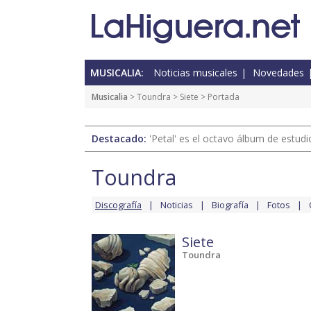
MUSICALIA:
Noticias musicales
Novedades
Musicalia
>
Toundra
>
Siete
> Portada
Destacado:
'Petal' es el octavo álbum de estud
Toundra
Discografía
Noticias
Biografía
Fotos
Siete
Toundra