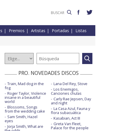
es
Premios
Artistas
Portadas
Listas
PRO. NOVEDADES DISCOS
Train, Mad dog in the
Lana Del Rey, Stove
fog
Los Enemigos,
Roger Taylor, Violence
Canciones chulas
insane in a beautiful
Carly Rae Jepsen, Day
world
and night
Blossoms, Songs
La Casa Azul, Fauna y
from the wedding cake
flora subacuática
Sam Smith, Hazel
Kasabian, Act III
eyes
Greta Van Fleet,
Jorja Smith, What are
Palace for the people
the odds