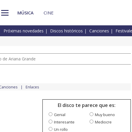
MÚSICA
CINE
Próximas novedades
Discos históricos
Canciones
Festival
io de Ariana Grande
Canciones
Enlaces
El disco te parece que es:
Genial
Muy bueno
Interesante
Mediocre
Un rollo