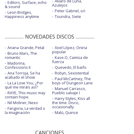
Álvaro de Luna,
Editors, Surface, echo
Azulejos
& sound
Peter Gabriel, o/i
Leon Bridges,
Happiness anytime
Toundra, Siete
NOVEDADES DISCOS
Ariana Grande, Petal
Xoel López, Oniria
popular
Bruno Mars, The
romantic
Kase.O, Camisa de
fuerza
Madonna,
Confessions II
Quevedo, El baifo
Ana Torroja, Se ha
Robyn, Sexistential
acabado el show
Paul McCartney, The
La La Love You, ¿Por
boys of Dungeon Lane
qué me miráis así?
Manuel Carrasco,
RAYE, This music may
Pueblo salvaje I
contain hope.
Harry Styles, Kiss all
Nil Moliner, Nexo
the time. Disco,
occasionally.
Fangoria, La verdad o
la imaginación
Malú, Quince
CANCIONES