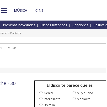
MÚSICA
CINE
Próximas novedades
Discos históricos
Canciones
Festival
rsario
> Portada
um de Muse
he - 30
El disco te parece que es:
Genial
Muy bueno
Interesante
Mediocre
Un rollo