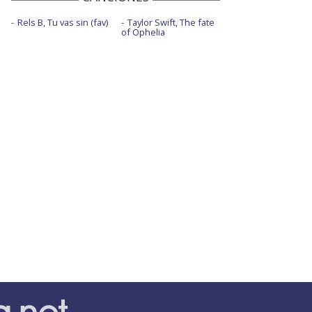
Rels B, Tu vas sin (fav)
Taylor Swift, The fate
of Ophelia