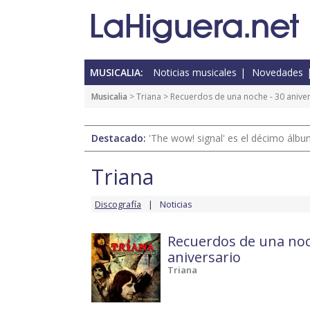
MUSICALIA:
Noticias musicales
Novedades
Musicalia
>
Triana
>
Recuerdos de una noche - 30 anive
Destacado:
'The wow! signal' es el décimo álb
Triana
Discografía
Noticias
Recuerdos de una noc
aniversario
Triana