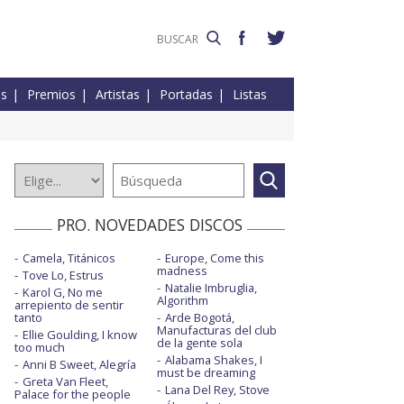
es
Premios
Artistas
Portadas
Listas
PRO. NOVEDADES DISCOS
Camela, Titánicos
Europe, Come this
madness
Tove Lo, Estrus
Natalie Imbruglia,
Karol G, No me
Algorithm
arrepiento de sentir
tanto
Arde Bogotá,
Manufacturas del club
Ellie Goulding, I know
de la gente sola
too much
Alabama Shakes, I
Anni B Sweet, Alegría
must be dreaming
Greta Van Fleet,
Lana Del Rey, Stove
Palace for the people