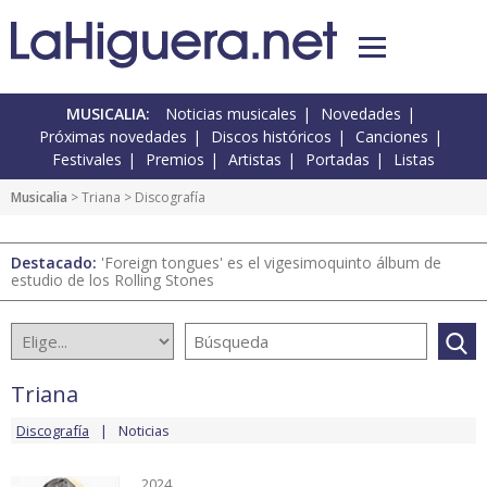
MUSICALIA:
Noticias musicales
Novedades
Próximas novedades
Discos históricos
Canciones
Festivales
Premios
Artistas
Portadas
Listas
Musicalia
>
Triana
> Discografía
Destacado:
'Foreign tongues' es el vigesimoquinto álbum de
estudio de los Rolling Stones
Triana
Discografía
Noticias
2024