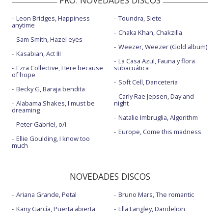
PRO. NOVEDADES DISCOS
Leon Bridges, Happiness
Toundra, Siete
anytime
Chaka Khan, Chakzilla
Sam Smith, Hazel eyes
Weezer, Weezer (Gold album)
Kasabian, Act III
La Casa Azul, Fauna y flora
Ezra Collective, Here because
subacuática
of hope
Soft Cell, Danceteria
Becky G, Baraja bendita
Carly Rae Jepsen, Day and
Alabama Shakes, I must be
night
dreaming
Natalie Imbruglia, Algorithm
Peter Gabriel, o/i
Europe, Come this madness
Ellie Goulding, I know too
much
NOVEDADES DISCOS
Ariana Grande, Petal
Bruno Mars, The romantic
Kany García, Puerta abierta
Ella Langley, Dandelion