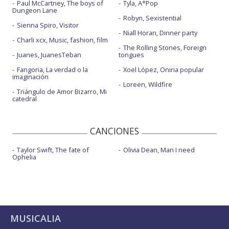
Paul McCartney, The boys of
Tyla, A*Pop
Dungeon Lane
Robyn, Sexistential
Sienna Spiro, Visitor
Niall Horan, Dinner party
Charli xcx, Music, fashion, film
The Rolling Stones, Foreign
Juanes, JuanesTeban
tongues
Fangoria, La verdad o la
Xoel López, Oniria popular
imaginación
Loreen, Wildfire
Triángulo de Amor Bizarro, Mi
catedral
CANCIONES
Taylor Swift, The fate of
Olivia Dean, Man I need
Ophelia
MUSICALIA