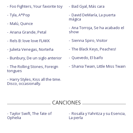
Foo Fighters, Your favorite toy
Bad Gyal, Más cara
Tyla, A*Pop
David DeMaría, La puerta
mágica
Malú, Quince
Ana Torroja, Se ha acabado el
show
Ariana Grande, Petal
Sienna Spiro, Visitor
Rels B: love love FLAKK
The Black Keys, Peaches!
Julieta Venegas, Norteña
Quevedo, El baifo
Bunbury, De un siglo anterior
Shania Twain, Little Miss Twain
The Rolling Stones, Foreign
tongues
Harry Styles, Kiss all the time.
Disco, occasionally.
CANCIONES
Taylor Swift, The fate of
Rosalía y Yahritza y su Esencia,
Ophelia
La perla