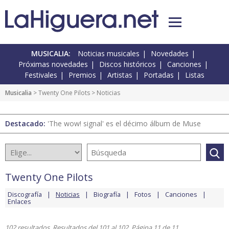
MUSICALIA:
Noticias musicales
Novedades
Próximas novedades
Discos históricos
Canciones
Festivales
Premios
Artistas
Portadas
Listas
Musicalia
>
Twenty One Pilots
> Noticias
Destacado:
'The wow! signal' es el décimo álbum de Muse
Twenty One Pilots
Discografía
Noticias
Biografía
Fotos
Canciones
Enlaces
102 resultados. Resultados del 101 al 102. Página 11 de 11