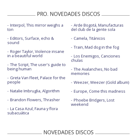
PRO. NOVEDADES DISCOS
Interpol, This mirror weighs a
Arde Bogotá, Manufacturas
ton
del club de la gente sola
Editors, Surface, echo &
Camela, Titánicos
sound
Train, Mad dog in the fog
Roger Taylor, Violence insane
in a beautiful world
Los Enemigos, Canciones
chulas
The Script, The user's guide to
being human
The Avalanches, No bad
memories
Greta Van Fleet, Palace for the
people
Weezer, Weezer (Gold album)
Natalie Imbruglia, Algorithm
Europe, Come this madness
Brandon Flowers, Thrasher
Phoebe Bridgers, Lost
weekend
La Casa Azul, Fauna y flora
subacuática
NOVEDADES DISCOS