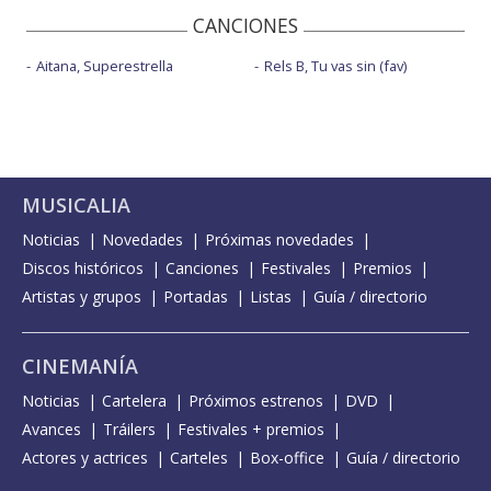
CANCIONES
Aitana, Superestrella
Rels B, Tu vas sin (fav)
MUSICALIA
Noticias
Novedades
Próximas novedades
Discos históricos
Canciones
Festivales
Premios
Artistas y grupos
Portadas
Listas
Guía / directorio
CINEMANÍA
Noticias
Cartelera
Próximos estrenos
DVD
Avances
Tráilers
Festivales + premios
Actores y actrices
Carteles
Box-office
Guía / directorio