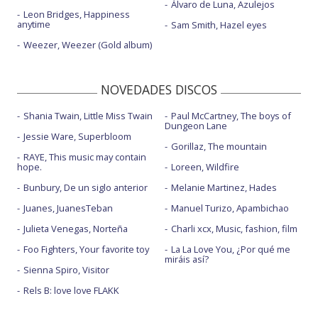
Álvaro de Luna, Azulejos
Leon Bridges, Happiness
anytime
Sam Smith, Hazel eyes
Weezer, Weezer (Gold album)
NOVEDADES DISCOS
Shania Twain, Little Miss Twain
Paul McCartney, The boys of
Dungeon Lane
Jessie Ware, Superbloom
Gorillaz, The mountain
RAYE, This music may contain
hope.
Loreen, Wildfire
Bunbury, De un siglo anterior
Melanie Martinez, Hades
Juanes, JuanesTeban
Manuel Turizo, Apambichao
Julieta Venegas, Norteña
Charli xcx, Music, fashion, film
Foo Fighters, Your favorite toy
La La Love You, ¿Por qué me
miráis así?
Sienna Spiro, Visitor
Rels B: love love FLAKK