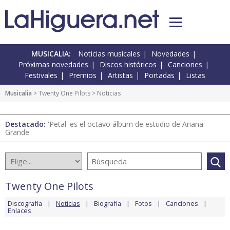
MUSICALIA:
Noticias musicales
Novedades
Próximas novedades
Discos históricos
Canciones
Festivales
Premios
Artistas
Portadas
Listas
Musicalia
>
Twenty One Pilots
> Noticias
Destacado:
'Petal' es el octavo álbum de estudio de Ariana
Grande
Twenty One Pilots
Discografía
Noticias
Biografía
Fotos
Canciones
Enlaces