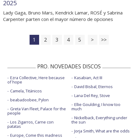
2025
Lady Gaga, Bruno Mars, Kendrick Lamar, ROSÉ y Sabrina
Carpenter parten con el mayor número de opciones
1
2
3
4
5
>
>>
PRO. NOVEDADES DISCOS
Ezra Collective, Here because
Kasabian, Act III
of hope
David Bisbal, Eternos
Camela, Titánicos
Lana Del Rey, Stove
beabadoobee, Pylon
Ellie Goulding, I know too
Greta Van Fleet, Palace for the
much
people
Nickelback, Everything under
Los Zigarros, Carne con
the sun
patatas
Jorja Smith, What are the odds
Europe, Come this madness