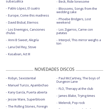
subacuática
Beck, Ride lonesome
Pablo López, El cuatro
Blossoms, Songs from the
wedding cake
Europe, Come this madness
Phoebe Bridgers, Lost
David Bisbal, Eternos
weekend
Los Enemigos, Canciones
Los Zigarros, Carne con
chulas
patatas
Anni B Sweet, Alegría
Interpol, This mirror weighs a
ton
Lana Del Rey, Stove
Kasabian, Act III
NOVEDADES DISCOS
Robyn, Sexistential
Paul McCartney, The boys of
Dungeon Lane
Manuel Turizo, Apambichao
FLO, Therapy at the club
Kany García, Puerta abierta
James Blake, Trying times
Jessie Ware, Superbloom
Melendi, Pop rock
The Rolling Stones, Foreign