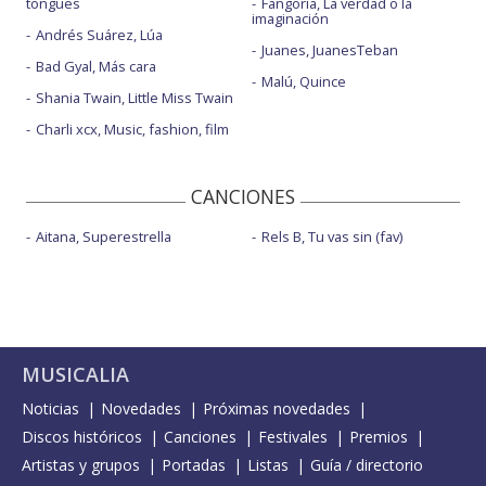
tongues
Fangoria, La verdad o la
imaginación
Andrés Suárez, Lúa
Juanes, JuanesTeban
Bad Gyal, Más cara
Malú, Quince
Shania Twain, Little Miss Twain
Charli xcx, Music, fashion, film
CANCIONES
Aitana, Superestrella
Rels B, Tu vas sin (fav)
MUSICALIA
Noticias
Novedades
Próximas novedades
Discos históricos
Canciones
Festivales
Premios
Artistas y grupos
Portadas
Listas
Guía / directorio