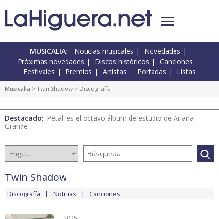
MUSICALIA:
Noticias musicales
Novedades
Próximas novedades
Discos históricos
Canciones
Festivales
Premios
Artistas
Portadas
Listas
Musicalia
>
Twin Shadow
> Discografía
Destacado:
'Petal' es el octavo álbum de estudio de Ariana
Grande
Twin Shadow
Discografía
Noticias
Canciones
2025