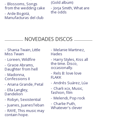
(Gold album)
Blossoms, Songs
from the wedding cake
Jorja Smith, What are
the odds
Arde Bogotá,
Manufacturas del club
NOVEDADES DISCOS
Shania Twain, Little
Melanie Martinez,
Miss Twain
Hades
Loreen, Wildfire
Harry Styles, Kiss all
the time. Disco,
Gracie Abrams,
occasionally.
Daughter from hell
Rels B: love love
Madonna,
FLAKK
Confessions II
Andrés Suárez, Lúa
Ariana Grande, Petal
Charli xcx, Music,
Ella Langley,
fashion, film
Dandelion
Melendi, Pop rock
Robyn, Sexistential
Charlie Puth,
Juanes, JuanesTeban
Whatever's clever
RAYE, This music may
contain hope.