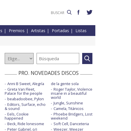
es
Premios
Artistas
Portadas
Listas
PRO. NOVEDADES DISCOS
Anni B Sweet, Alegría
de la gente sola
Greta Van Fleet,
Roger Taylor, Violence
Palace for the people
insane in a beautiful
world
beabadoobee, Pylon
Jungle, Sunshine
Editors, Surface, echo
& sound
Camela, Titánicos
Eels, Cookie
Phoebe Bridgers, Lost
happened
weekend
Beck, Ride lonesome
Soft Cell, Danceteria
Peter Gabriel, o/i
Weezer, Weezer