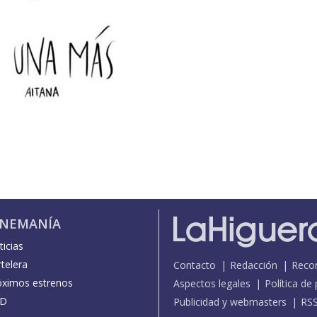
INEMANÍA
icias
telera
Contacto
Redacción
Reco
óximos estrenos
Aspectos legales
Política de
D
Publicidad y webmasters
RS