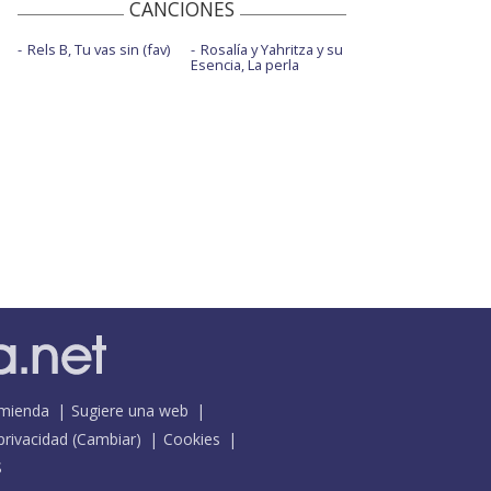
CANCIONES
Rels B, Tu vas sin (fav)
Rosalía y Yahritza y su
Esencia, La perla
mienda
Sugiere una web
 privacidad
(
Cambiar
)
Cookies
S