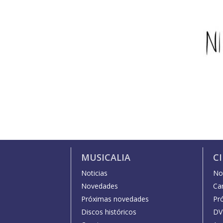
MUSICALIA
C
Noticias
Not
Novedades
Car
Próximas novedades
Pr
Discos históricos
DV