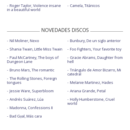
Roger Taylor, Violence insane
Camela, Titánicos
in a beautiful world
NOVEDADES DISCOS
Nil Moliner, Nexo
Bunbury, De un siglo anterior
Shania Twain, Little Miss Twain
Foo Fighters, Your favorite toy
Paul McCartney, The boys of
Gracie Abrams, Daughter from
Dungeon Lane
hell
Bruno Mars, The romantic
Triángulo de Amor Bizarro, Mi
catedral
The Rolling Stones, Foreign
tongues
Melanie Martinez, Hades
Jessie Ware, Superbloom
Ariana Grande, Petal
Andrés Suárez, Lúa
Holly Humberstone, Cruel
world
Madonna, Confessions II
Bad Gyal, Más cara