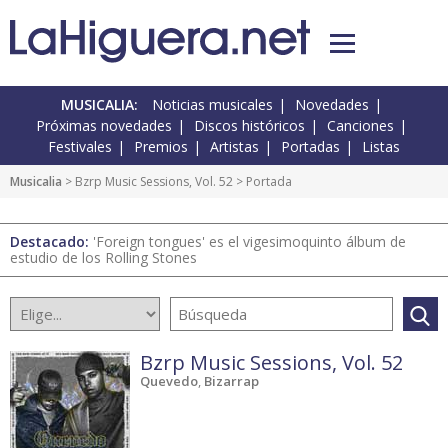
MUSICALIA:
Noticias musicales
Novedades
Próximas novedades
Discos históricos
Canciones
Festivales
Premios
Artistas
Portadas
Listas
Musicalia
>
Bzrp Music Sessions, Vol. 52
> Portada
Destacado:
'Foreign tongues' es el vigesimoquinto álbum de
estudio de los Rolling Stones
Bzrp Music Sessions, Vol. 52
Quevedo
,
Bizarrap