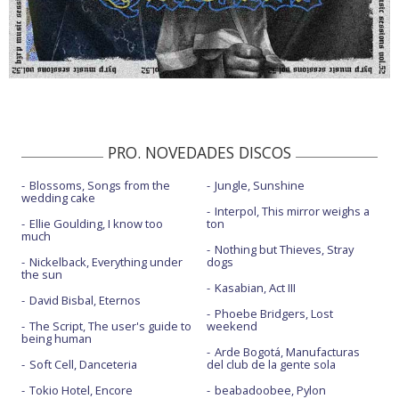
PRO. NOVEDADES DISCOS
Blossoms, Songs from the
Jungle, Sunshine
wedding cake
Interpol, This mirror weighs a
Ellie Goulding, I know too
ton
much
Nothing but Thieves, Stray
Nickelback, Everything under
dogs
the sun
Kasabian, Act III
David Bisbal, Eternos
Phoebe Bridgers, Lost
The Script, The user's guide to
weekend
being human
Arde Bogotá, Manufacturas
Soft Cell, Danceteria
del club de la gente sola
Tokio Hotel, Encore
beabadoobee, Pylon