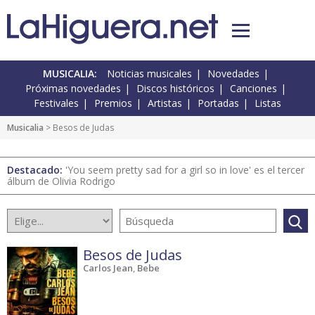
MUSICALIA:
Noticias musicales
Novedades
Próximas novedades
Discos históricos
Canciones
Festivales
Premios
Artistas
Portadas
Listas
Musicalia
> Besos de Judas
Destacado:
'You seem pretty sad for a girl so in love' es el tercer
álbum de Olivia Rodrigo
Besos de Judas
Carlos Jean
,
Bebe