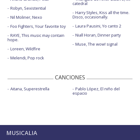
catedral
Robyn, Sexistential
Harry Styles, Kiss all the time.
Disco, occasionally.
Nil Moliner, Nexo
Laura Pausini, Yo canto 2
Foo Fighters, Your favorite toy
Niall Horan, Dinner party
RAYE, This music may contain
hope.
Muse, The wow! signal
Loreen, Wildfire
Melendi, Pop rock
CANCIONES
Aitana, Superestrella
Pablo López, El niño del
espacio
MUSICALIA