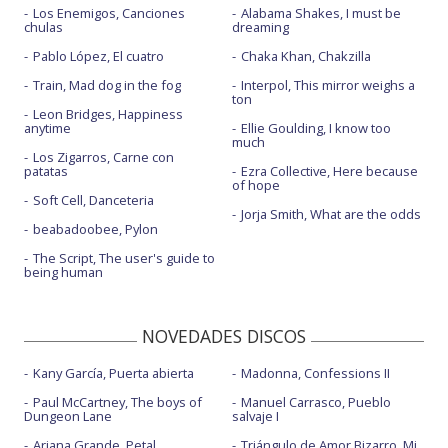
Los Enemigos, Canciones
Alabama Shakes, I must be
chulas
dreaming
Pablo López, El cuatro
Chaka Khan, Chakzilla
Train, Mad dog in the fog
Interpol, This mirror weighs a
ton
Leon Bridges, Happiness
anytime
Ellie Goulding, I know too
much
Los Zigarros, Carne con
patatas
Ezra Collective, Here because
of hope
Soft Cell, Danceteria
Jorja Smith, What are the odds
beabadoobee, Pylon
The Script, The user's guide to
being human
NOVEDADES DISCOS
Kany García, Puerta abierta
Madonna, Confessions II
Paul McCartney, The boys of
Manuel Carrasco, Pueblo
Dungeon Lane
salvaje I
Ariana Grande, Petal
Triángulo de Amor Bizarro, Mi