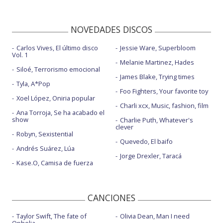
NOVEDADES DISCOS
Carlos Vives, El último disco
Jessie Ware, Superbloom
Vol. 1
Melanie Martinez, Hades
Siloé, Terrorismo emocional
James Blake, Trying times
Tyla, A*Pop
Foo Fighters, Your favorite toy
Xoel López, Oniria popular
Charli xcx, Music, fashion, film
Ana Torroja, Se ha acabado el
show
Charlie Puth, Whatever's
clever
Robyn, Sexistential
Quevedo, El baifo
Andrés Suárez, Lúa
Jorge Drexler, Taracá
Kase.O, Camisa de fuerza
CANCIONES
Taylor Swift, The fate of
Olivia Dean, Man I need