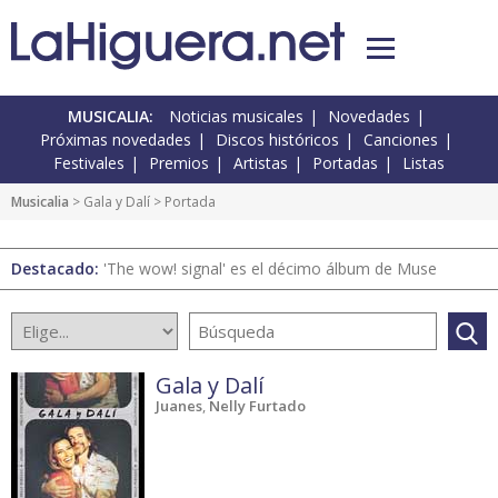
MUSICALIA:
Noticias musicales
Novedades
Próximas novedades
Discos históricos
Canciones
Festivales
Premios
Artistas
Portadas
Listas
Musicalia
>
Gala y Dalí
> Portada
Destacado:
'The wow! signal' es el décimo álbum de Muse
Gala y Dalí
Juanes
,
Nelly Furtado