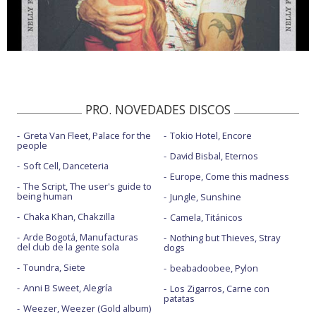
PRO. NOVEDADES DISCOS
Greta Van Fleet, Palace for the
Tokio Hotel, Encore
people
David Bisbal, Eternos
Soft Cell, Danceteria
Europe, Come this madness
The Script, The user's guide to
being human
Jungle, Sunshine
Chaka Khan, Chakzilla
Camela, Titánicos
Arde Bogotá, Manufacturas
Nothing but Thieves, Stray
del club de la gente sola
dogs
Toundra, Siete
beabadoobee, Pylon
Anni B Sweet, Alegría
Los Zigarros, Carne con
patatas
Weezer, Weezer (Gold album)