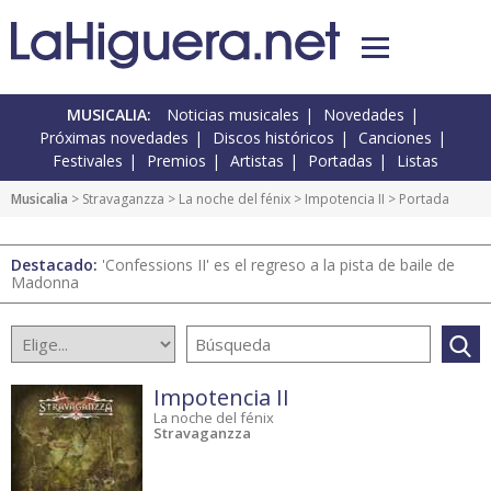
MUSICALIA:
Noticias musicales
Novedades
Próximas novedades
Discos históricos
Canciones
Festivales
Premios
Artistas
Portadas
Listas
Musicalia
> Stravaganzza >
La noche del fénix
>
Impotencia II
> Portada
Destacado:
'Confessions II' es el regreso a la pista de baile de
Madonna
Impotencia II
La noche del fénix
Stravaganzza