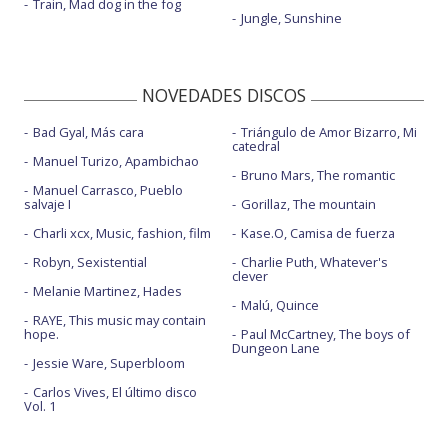
Train, Mad dog in the fog
Jungle, Sunshine
NOVEDADES DISCOS
Bad Gyal, Más cara
Triángulo de Amor Bizarro, Mi
catedral
Manuel Turizo, Apambichao
Bruno Mars, The romantic
Manuel Carrasco, Pueblo
salvaje I
Gorillaz, The mountain
Charli xcx, Music, fashion, film
Kase.O, Camisa de fuerza
Robyn, Sexistential
Charlie Puth, Whatever's
clever
Melanie Martinez, Hades
Malú, Quince
RAYE, This music may contain
hope.
Paul McCartney, The boys of
Dungeon Lane
Jessie Ware, Superbloom
Carlos Vives, El último disco
Vol. 1